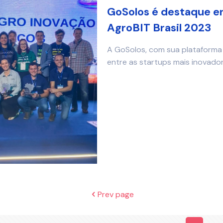
GoSolos é destaque en
AgroBIT Brasil 2023
A GoSolos, com sua plataforma 
entre as startups mais inovado
Prev page