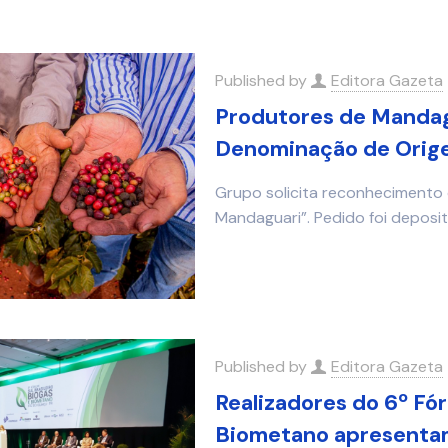
Published by
Editora Gazeta
Produtores de Mandagu
Denominação de Orige
Grupo solicita reconhecimento 
Mandaguari”. Pedido foi deposi
Published by
Editora Gazeta
Realizadores do 6º Fór
Biometano apresenta