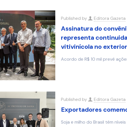
Published by
Editora Gazeta
Assinatura do convêni
representa continuid
vitivinícola no exterio
Acordo de R$ 10 mil prevê açõ
Published by
Editora Gazeta
Exportadores comemor
Soja e milho do Brasil têm níve