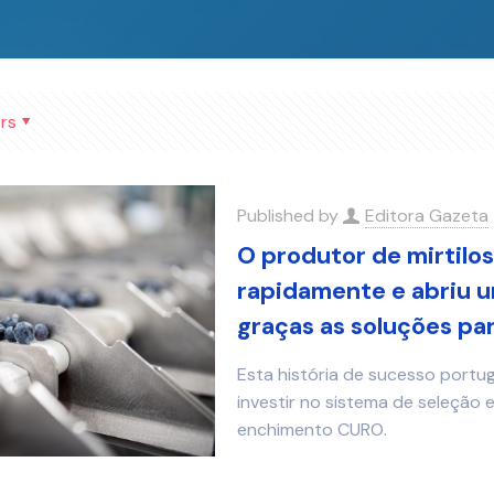
rs
Published by
Editora Gazeta
O produtor de mirtil
rapidamente e abriu u
graças as soluções pa
Esta história de sucesso portu
investir no sistema de seleção
enchimento CURO.