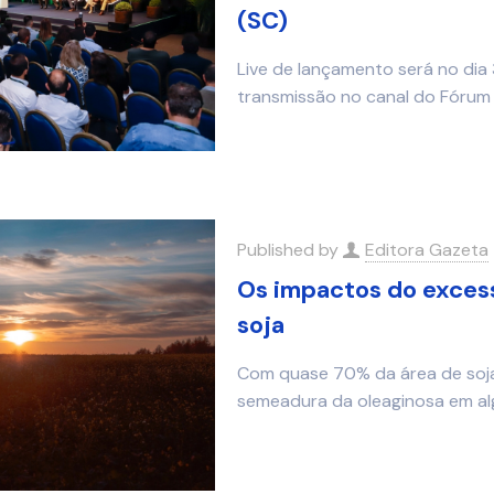
(SC)
Live de lançamento será no dia 
transmissão no canal do Fórum
Published by
Editora Gazeta
Os impactos do excess
soja
Com quase 70% da área de soja
semeadura da oleaginosa em alg