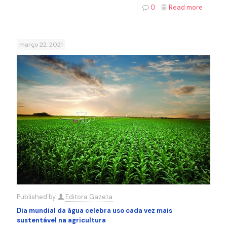
0
Read more
março 22, 2021
Published by
Editora Gazeta
Dia mundial da água celebra uso cada vez mais
sustentável na agricultura