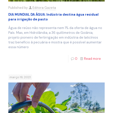
Published by
Editora Gazeta
DIA MUNDIAL DA ÁGUA: Indústria destina água residual
para irrigação de pasto
Água de reúso não representa nem 1% da oferta de água no
País. Mas, em Hidrolândia, a 36 quilômetros de Goiânia,
projeto pioneiro de fertirrigação em indústria de laticínios
traz benefício à pecuária e mostra que é possível aumentar
essa número
0
Read more
março 19, 2021