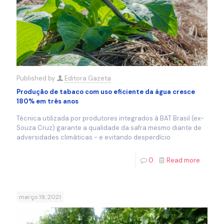
Published by
Editora Gazeta
Produção de tabaco com uso eficiente da água cresce
180% em três anos
Técnica utilizada por produtores integrados à BAT Brasil (ex-
Souza Cruz) garante a qualidade da safra mesmo diante de
adversidades climáticas - e evitando desperdício
0
Read more
março 19, 2021