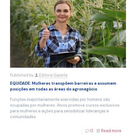
Published by
Editora Gazeta
EQUIDADE: Mulheres transpõem barreiras e assumem
posições em todas as áreas do agronegócio
Funções majoritariamente exercidas por homens são
ocupadas por mulheres. Atvos promove cursos exclusivos
para mulheres e ações para sensibilizar lideranças e
comunidades
0
Read more