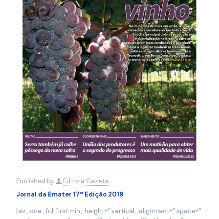
Published by
Editora Gazeta
Jornal da Emater 17ª Edição 2019
[av_one_full first min_height=” vertical_alignment=” space=”