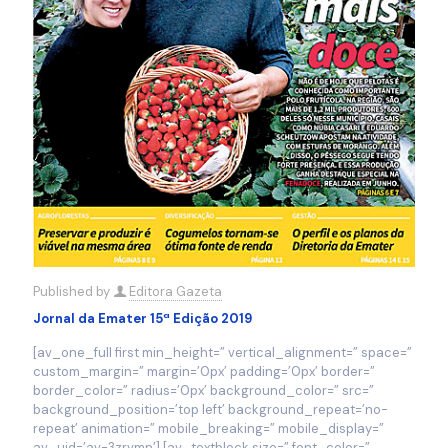
Published by
Editora Gazeta
Jornal da Emater 15ª Edição 2019
[av_one_full first min_height=” vertical_alignment=” space=”
custom_margin=” margin=’0px’ padding=’0px’ border=”
border_color=” radius=’0px’ background_color=” src=”
background_position=’top left’ background_repeat=’no-
repeat’ animation=” mobile_breaking=” mobile_display=”
av_uid=’av-3zrvmn’] [av_textblock size=” font_color=”