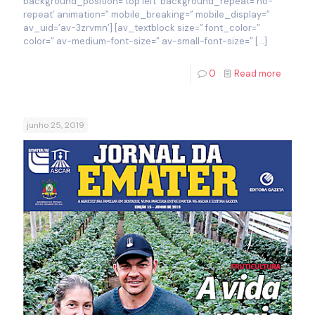
background_position=’top left’ background_repeat=’no-
repeat’ animation=” mobile_breaking=” mobile_display=”
av_uid=’av-3zrvmn’] [av_textblock size=” font_color=”
color=” av-medium-font-size=” av-small-font-size=”
[…]
0
Read more
junho 25, 2019