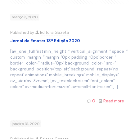
março 3, 2020
Published by
Editora Gazeta
Jornal da Emater 18ª Edição 2020
[av_one_full first min_height=” vertical_alignment=” space=”
custom_margin=” margin=’0px’ padding=’0px’ border=”
border_color=” radius=’0px’ background_color=” src=”
background_position=’top left’ background_repeat=’no-
repeat’ animation=” mobile_breaking=” mobile_display=”
av_uid=’av-3zrvmn’] [av_textblock size=” font_color=”
color=” av-medium-font-size=” av-small-font-size=”
[…]
0
Read more
janeiro 31, 2020