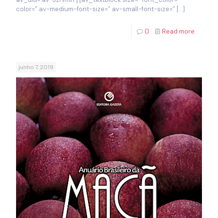
color=” av-medium-font-size=” av-small-font-size=”
[…]
0
Read more
junho 7, 2019