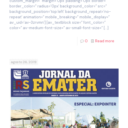
custom_margin=” margin=’0px’ padding=’0px’ border=”
border_color=” radius=’0px’ background_color=” src=”
background_position=’top left’ background_repeat=’no-
repeat’ animation=” mobile_breaking=” mobile_display=”
av_uid=’av-3zrvmn’] [av_textblock size=” font_color=”
color=” av-medium-font-size=” av-small-font-size=”
[…]
0
Read more
agosto 26, 2019