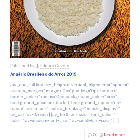
Published by
Editora Gazeta
Anuário Brasileiro do Arroz 2019
[av_one_full first min_height=” vertical_alignment=” space=”
custom_margin=” margin=’0px’ padding=’0px’ border=”
border_color=” radius=’0px’ background_color=” src=”
background_position=’top left’ background_repeat=’no-
repeat’ animation=” mobile_breaking=” mobile_display=”
av_uid=’av-3zrvmn’] [av_textblock size=” font_color=”
color=” av-medium-font-size=” av-small-font-size=”
[…]
0
Read more