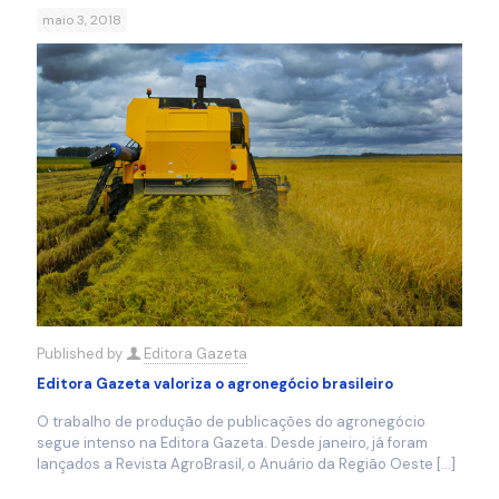
maio 3, 2018
Published by
Editora Gazeta
Editora Gazeta valoriza o agronegócio brasileiro
O trabalho de produção de publicações do agronegócio
segue intenso na Editora Gazeta. Desde janeiro, já foram
lançados a Revista AgroBrasil, o Anuário da Região Oeste
[…]