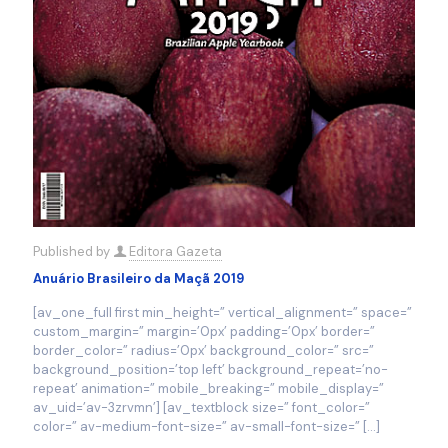
Published by
Editora Gazeta
Anuário Brasileiro da Maçã 2019
[av_one_full first min_height=” vertical_alignment=” space=”
custom_margin=” margin=’0px’ padding=’0px’ border=”
border_color=” radius=’0px’ background_color=” src=”
background_position=’top left’ background_repeat=’no-
repeat’ animation=” mobile_breaking=” mobile_display=”
av_uid=’av-3zrvmn’] [av_textblock size=” font_color=”
color=” av-medium-font-size=” av-small-font-size=”
[…]