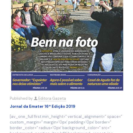
Published by
Editora Gazeta
Jornal da Emater 16ª Edição 2019
[av_one_full first min_height=” vertical_alignment=” space=”
custom_margin=” margin=’0px’ padding=’0px’ border=”
border_color=” radius=’0px’ background_color=” src=”