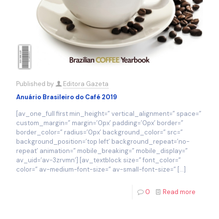
Published by
Editora Gazeta
Anuário Brasileiro do Café 2019
[av_one_full first min_height=” vertical_alignment=” space=”
custom_margin=” margin=’0px’ padding=’0px’ border=”
border_color=” radius=’0px’ background_color=” src=”
background_position=’top left’ background_repeat=’no-
repeat’ animation=” mobile_breaking=” mobile_display=”
av_uid=’av-3zrvmn’] [av_textblock size=” font_color=”
color=” av-medium-font-size=” av-small-font-size=”
[…]
0
Read more