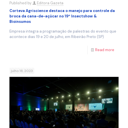
Published by
Editora Gazeta
Corteva Agriscience destaca o manejo para controle da
broca da cana-de-açúcar no 19º Insectshow &
Bioinsumos
Empresa integra a programação de palestras do evento que
acontece dias 19 e 20 de julho, em Ribeirão Preto (SP)
Read more
julho 18, 2023