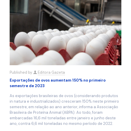
Published by
Editora Gazeta
Exportações de ovos aumentam 150% no primeiro
semestre de 2023
As exportações brasileiras de ovos (considerando produtos
in natura e industrializados) cresceram 150% neste primeiro
semestre, em relação ao ano anterior, informa a Associação
Brasileira de Proteína Animal (ABPA). Ao todo, foram
embarcadas 16,6 mil toneladas entre janeiro e junho deste
ano, contra 6,6 mil toneladas no mesmo período de 2022.