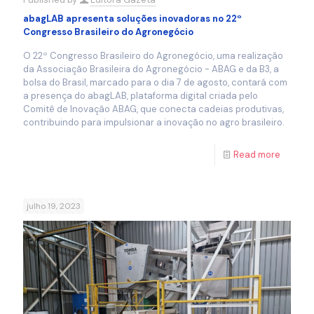
abagLAB apresenta soluções inovadoras no 22º
Congresso Brasileiro do Agronegócio
O 22º Congresso Brasileiro do Agronegócio, uma realização
da Associação Brasileira do Agronegócio - ABAG e da B3, a
bolsa do Brasil, marcado para o dia 7 de agosto, contará com
a presença do abagLAB, plataforma digital criada pelo
Comitê de Inovação ABAG, que conecta cadeias produtivas,
contribuindo para impulsionar a inovação no agro brasileiro.
Read more
julho 19, 2023