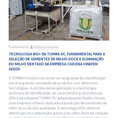
Published by
Editora Gazeta
TECNOLOGIA BSI+ DA TOMRA 5C, FUNDAMENTAL PARA A
SELEÇÃO DE SEMENTES DE MILHO DOCE E ELIMINAÇÃO
DO MILHO DENTADO DA EMPRESA CHILENA UWAFEN
SEEDS
A TOMRA Food provou estar na vanguarda da classificação
em uma grande variedade de produtos com diferentes
tecnologias. A estrela dessa aplicação é a tecnologia
exclusiva de identificação de características biométricas
(BSI+) da máquina TOMRA 5C adquirida pela Uwafen Seeds,
uma empresa chilena dedicada à produção de sementes de
milho doce de alta qualidade. A tecnologia BSI+ detecta
diferenças na composição química do milho doce em relação