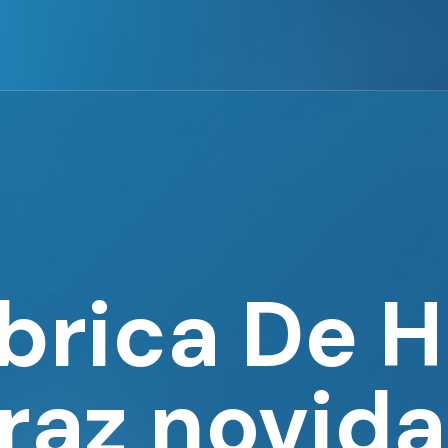
brica De 
traz novid