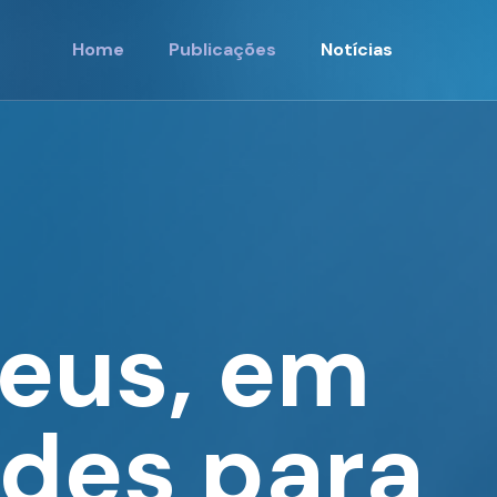
Home
Publicações
Notícias
Heus, em
ades para