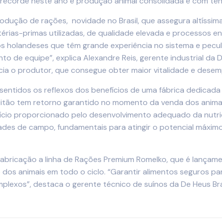
a recorde neste ano e produção animal consolidada e com te
dução de rações, novidade no Brasil, que assegura altíssima
rias-primas utilizadas, de qualidade elevada e processos e
os holandeses que têm grande experiência no sistema e pecul
nto de equipe”, explica Alexandre Reis, gerente industrial d
neficia o produtor, que consegue obter maior vitalidade e des
o sentidos os reflexos dos benefícios de uma fábrica dedica
 leitão tem retorno garantido no momento da venda dos anim
ício proporcionado pelo desenvolvimento adequado da nutr
s de campo, fundamentais para atingir o potencial máximo 
fabricação a linha de Rações Premium Romelko, que é lança
 dos animais em todo o ciclo. “Garantir alimentos seguros par
plexos”, destaca o gerente técnico de suínos da De Heus Bras