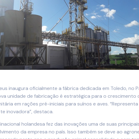
s inaugura oficialmente a fábrica dedicada em Toledo, no Pa
va unidade de fabricação é estratégica para o crescimento
tária em rações pré-iniciais para suínos e aves. “Representa
e inovadora”, destaca.
ltinacional holandesa fez das inovações uma de suas princip
lvimento da empresa no país. Isso também se deve ao agron