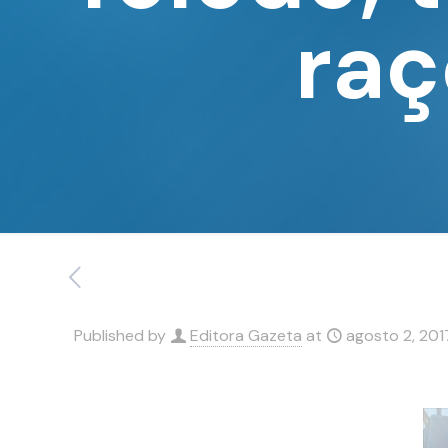
raç
Published by
Editora Gazeta
at
agosto 2, 201