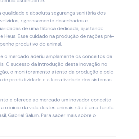
ndência ascendente.
 qualidade e absoluta segurança sanitária dos
nvolvidos, rigorosamente desenhados e
iaridades de uma fábrica dedicada, ajustando
a De Heus. Esse cuidado na produção de rações pré-
empenho produtivo do animal.
da e o mercado aderiu amplamente os conceitos de
ais. O sucesso da introdução desta inovação no
ição, o monitoramento atento da produção e pelo
de produtividade e a lucratividade dos sistemas
mento e oferece ao mercado um inovador conceito
a o início da vida destes animais não é uma tarefa
il, Gabriel Salum. Para saber mais sobre o