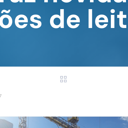
ões de lei
7