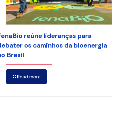
FenaBio reúne lideranças para
debater os caminhos da bioenergia
no Brasil
Read more