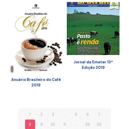
Jornal da Emater 13ª
Edição 2019
Anuário Brasileiro do Café
2019
1
2
3
…
5
6
7
8
9
10
11
…
29
30