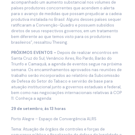
acompanhado um aumento substancial nos volumes de
países produtores concorrentes que acendem o alerta
para o avanço de medidas que possam prejudicar a cadeia
produtiva instalada no Brasil. Alguns desses países sequer
ratificaram a Convenção-Quadro e possuem subsídios
diretos de seus respectivos governos, em um tratamento
bem diferente ao que temos visto para os produtores
brasileiros”, ressaltou Thesing.
PRÓXIMOS EVENTOS –
Depois de realizar encontros em
Santa Cruz do Sul, Venâncio Aires, Rio Pardo, Barão do
Triunfo e Camaquã, a agenda de eventos segue na próxima
semana. Os encaminhamentos aprovados nas reuniões de
trabalho serão incorporados ao relatório da Subcomissão
de Defesa do Setor do Tabaco e servirão de base para
atuação institucional junto a governos estaduais e federal,
bem como nas negociações internacionais relativas à COP
11. Conheça a agenda:
29 de setembro, às 13 horas
Porto Alegre – Espaço de Convergência ALRS
Tema: Atuação de órgãos de controles e forças de
segurança pública e fiscalização da defesa da legalidade e