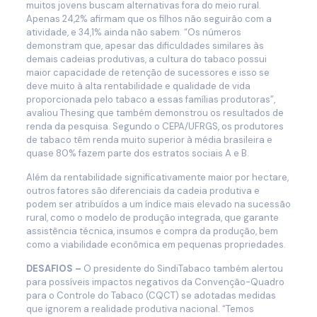
muitos jovens buscam alternativas fora do meio rural.
Apenas 24,2% afirmam que os filhos não seguirão com a
atividade, e 34,1% ainda não sabem. “Os números
demonstram que, apesar das dificuldades similares às
demais cadeias produtivas, a cultura do tabaco possui
maior capacidade de retenção de sucessores e isso se
deve muito à alta rentabilidade e qualidade de vida
proporcionada pelo tabaco a essas famílias produtoras”,
avaliou Thesing que também demonstrou os resultados de
renda da pesquisa. Segundo o CEPA/UFRGS, os produtores
de tabaco têm renda muito superior à média brasileira e
quase 80% fazem parte dos estratos sociais A e B.
Além da rentabilidade significativamente maior por hectare,
outros fatores são diferenciais da cadeia produtiva e
podem ser atribuídos a um índice mais elevado na sucessão
rural, como o modelo de produção integrada, que garante
assistência técnica, insumos e compra da produção, bem
como a viabilidade econômica em pequenas propriedades.
DESAFIOS –
O presidente do SindiTabaco também alertou
para possíveis impactos negativos da Convenção-Quadro
para o Controle do Tabaco (CQCT) se adotadas medidas
que ignorem a realidade produtiva nacional. “Temos