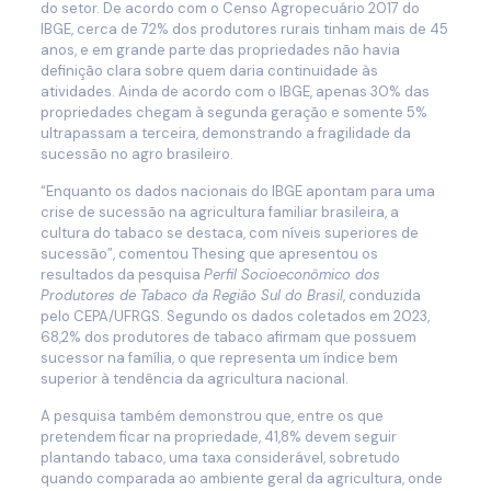
do setor. De acordo com o Censo Agropecuário 2017 do
IBGE, cerca de 72% dos produtores rurais tinham mais de 45
anos, e em grande parte das propriedades não havia
definição clara sobre quem daria continuidade às
atividades. Ainda de acordo com o IBGE, apenas 30% das
propriedades chegam à segunda geração e somente 5%
ultrapassam a terceira, demonstrando a fragilidade da
sucessão no agro brasileiro.
“Enquanto os dados nacionais do IBGE apontam para uma
crise de sucessão na agricultura familiar brasileira, a
cultura do tabaco se destaca, com níveis superiores de
sucessão”, comentou Thesing que apresentou os
resultados da pesquisa
Perfil Socioeconômico dos
Produtores de Tabaco da Região Sul do Brasil
, conduzida
pelo CEPA/UFRGS. Segundo os dados coletados em 2023,
68,2% dos produtores de tabaco afirmam que possuem
sucessor na família, o que representa um índice bem
superior à tendência da agricultura nacional.
A pesquisa também demonstrou que, entre os que
pretendem ficar na propriedade, 41,8% devem seguir
plantando tabaco, uma taxa considerável, sobretudo
quando comparada ao ambiente geral da agricultura, onde