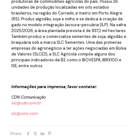
produtoras de commodities agrícolas do país. Possui 26
unidades de produção localizadas em oito estados
brasileiros, na região do Cerrado, e matriz em Porto Alegre
(RS). Produz algodão, soja e milho e se dedica à criação de
gado no modelo integração lavoura-pecuária (ILP). Na safra
2025/2026, a área plantada prevista é de 837,2 mil hectares.
Também produz e comercializa sementes de soja, algodão e
braquiária sob a marca SLC Sementes. Uma das primeiras
empresas do agronegócio a ter ações negociadas em Bolsa
de Valores (SLCE3), a SLC Agrícola compõe alguns dos
principais indicadores da B3, como o IBOVESPA, IBRX100 e
ISE, entre outros.
Informações para imprensa, favor contatar:
CDN Comunicação
slc@cdn.com.br
slc@omc.com
Share