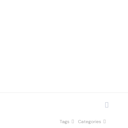
a, na
 da ITGA
Tags
Categories