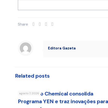
Share
Editora Gazeta
Related posts
Sumitomo Chemical consolida
agosto 7, 2026
Programa YEN e traz inovações par