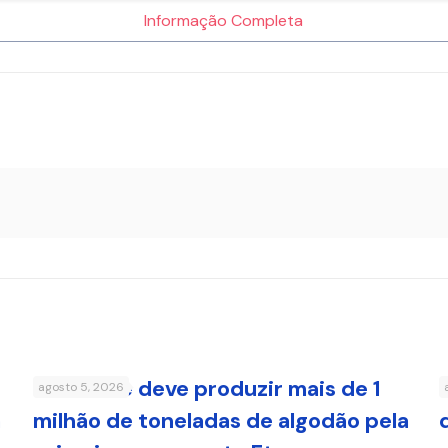
Informação Completa
Nordeste deve produzir mais de 1
agosto 5, 2026
a
milhão de toneladas de algodão pela