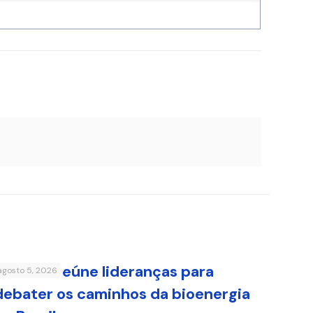
FenaBio reúne lideranças para
agosto 5, 2026
debater os caminhos da bioenergia