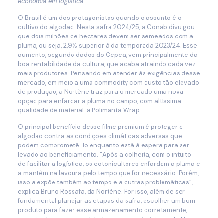
economia em logística
O Brasil é um dos protagonistas quando o assunto é o
cultivo do algodão. Nesta safra 2024/25, a Conab divulgou
que dois milhões de hectares devem ser semeados com a
pluma, ou seja, 2,9% superior à da temporada 2023/24. Esse
aumento, segundo dados do Cepea, vem principalmente da
boa rentabilidade da cultura, que acaba atraindo cada vez
mais produtores. Pensando em atender às exigências desse
mercado, em meio a uma commodity com custo tão elevado
de produção, a Nortène traz para o mercado uma nova
opção para enfardar a pluma no campo, com altíssima
qualidade de material: a Polimanta Wrap.
O principal benefício desse filme premium é proteger o
algodão contra as condições climáticas adversas que
podem comprometê-lo enquanto está à espera para ser
levado ao beneficiamento. “Após a colheita, com o intuito
de facilitar a logística, os cotonicultores enfardam a pluma e
a mantêm na lavoura pelo tempo que for necessário. Porém,
isso a expõe também ao tempo e a outras problemáticas”,
explica Bruno Rossafa, da Nortène. Por isso, além de ser
fundamental planejar as etapas da safra, escolher um bom
produto para fazer esse armazenamento corretamente,