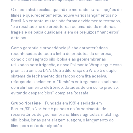
O especialista explica que há no mercado outras opções de
filmes e que, recentemente, houve vários lançamentos no
Brasil. No entanto, muitos não foram devidamente testados,
“e o resultado foi de produtores reclamando de materiais
frágeis e de baixa qualidade, além de prejuízos financeiros”,
detalhou.
Como garantia e procedência já são características
reconhecidas de toda a linha de produtos da empresa,
como o consagrado silo-bolsa e as geomembranas
utilizadas para irrigação, a nova Polimanta Wrap segue essa
premissa em seu DNA. Outra diferença da Wrap é o duplo
sistema de fechamento dos fardos com fita adesiva,
reforçando o selamento. “Também entregamos as bobinas
com alinhamento eletrônico, dotadas de um corte preciso,
evitando desperdícios”, completa Rossafa.
Grupo Nortène
– Fundada em 1981 e sediada em
Barueri/SP, a Nortène é pioneira no fornecimento de:
reservatórios de geomembrana, filmes agrícolas, mulching,
silo-bolsa, lonas para silagem e, agora, o lançamento do
filme para enfardar algodão.