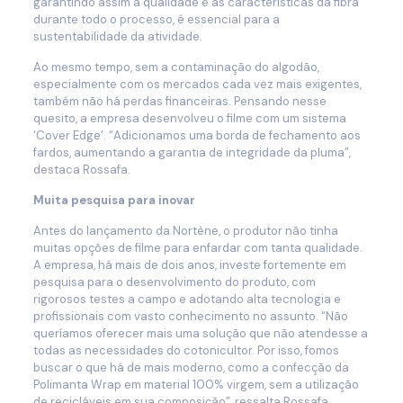
garantindo assim a qualidade e as características da fibra
durante todo o processo, é essencial para a
sustentabilidade da atividade.
Ao mesmo tempo, sem a contaminação do algodão,
especialmente com os mercados cada vez mais exigentes,
também não há perdas financeiras. Pensando nesse
quesito, a empresa desenvolveu o filme com um sistema
‘Cover Edge’. “Adicionamos uma borda de fechamento aos
fardos, aumentando a garantia de integridade da pluma”,
destaca Rossafa.
Muita pesquisa para inovar
Antes do lançamento da Nortène, o produtor não tinha
muitas opções de filme para enfardar com tanta qualidade.
A empresa, há mais de dois anos, investe fortemente em
pesquisa para o desenvolvimento do produto, com
rigorosos testes a campo e adotando alta tecnologia e
profissionais com vasto conhecimento no assunto. “Não
queríamos oferecer mais uma solução que não atendesse a
todas as necessidades do cotonicultor. Por isso, fomos
buscar o que há de mais moderno, como a confecção da
Polimanta Wrap em material 100% virgem, sem a utilização
de recicláveis em sua composição”, ressalta Rossafa.