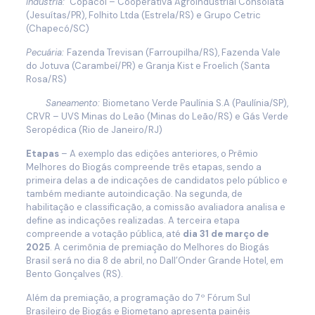
Indústria:
Copacol – Cooperativa Agroindustrial Consolata
(Jesuítas/PR), Folhito Ltda (Estrela/RS) e Grupo Cetric
(Chapecó/SC)
Pecuária:
Fazenda Trevisan (Farroupilha/RS), Fazenda Vale
do Jotuva (Carambeí/PR) e Granja Kist e Froelich (Santa
Rosa/RS)
Saneamento:
Biometano Verde Paulínia S.A (Paulínia/SP),
CRVR – UVS Minas do Leão (Minas do Leão/RS) e Gás Verde
Seropédica (Rio de Janeiro/RJ)
Etapas
– A exemplo das edições anteriores, o Prêmio
Melhores do Biogás compreende três etapas, sendo a
primeira delas a de indicações de candidatos pelo público e
também mediante autoindicação. Na segunda, de
habilitação e classificação, a comissão avaliadora analisa e
define as indicações realizadas. A terceira etapa
compreende a votação pública, até
dia 31 de março de
2025
. A cerimônia de premiação do Melhores do Biogás
Brasil será no dia 8 de abril, no Dall’Onder Grande Hotel, em
Bento Gonçalves (RS).
Além da premiação, a programação do 7º Fórum Sul
Brasileiro de Biogás e Biometano apresenta painéis