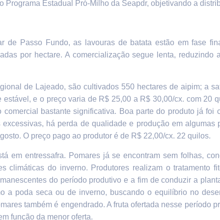
 o Programa Estadual Pró-Milho da Seapdr, objetivando a distri
ar de Passo Fundo, as
lavouras de batata estão em fase fin
ladas por hectare. A comercialização segue lenta, reduzindo
ional de Lajeado, são cultivados 550 hectares de aipim; a sa
 estável, e o
preço varia de R$ 25,00 a R$ 30,00/cx. com 20 qu
comercial bastante significativa. Boa parte do produto já foi 
 excessivas, há perda de qualidade e produção em algumas pa
gosto. O preço pago ao produtor é de R$ 22,00/cx. 22 quilos.
stá em
entressafra. Pomares já se encontram sem folhas, cond
 climáticas do inverno. Produtores realizam o tratamento fi
manescentes do período produtivo e a fim de conduzir a plan
tmo a poda seca ou de inverno, buscando o equilíbrio no des
pomares também é engendrado.
A fruta ofertada nesse períod
em função da menor oferta.