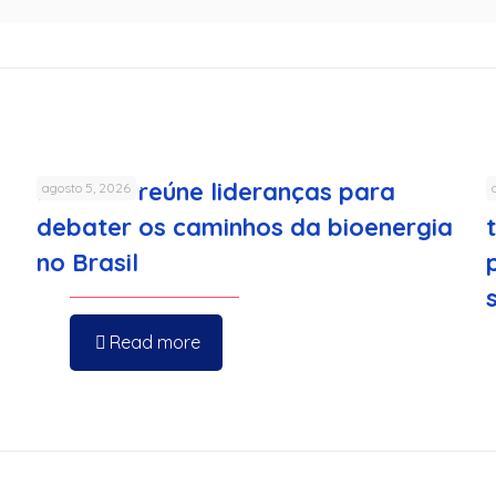
FenaBio reúne lideranças para
agosto 5, 2026
debater os caminhos da bioenergia
no Brasil
Read more