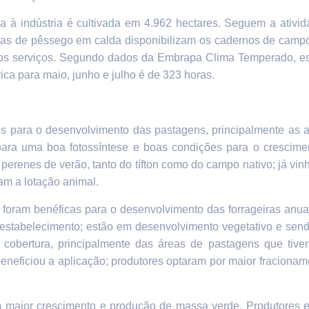
da à indústria é cultivada em 4.962 hectares. Seguem a ativ
rias de pêssego em calda disponibilizam os cadernos de camp
s serviços. Segundo dados da Embrapa Clima Temperado, est
rica para maio, junho e julho é de 323 horas.
is para o desenvolvimento das pastagens, principalmente as 
ara uma boa fotossíntese e boas condições para o crescimen
 perenes de verão, tanto do tífton como do campo nativo; já vi
am a lotação animal.
 foram benéficas para o desenvolvimento das forrageiras anu
estabelecimento; estão em desenvolvimento vegetativo e sen
cobertura, principalmente das áreas de pastagens que tiver
beneficiou a aplicação; produtores optaram por maior fraciona
m maior crescimento e produção de massa verde. Produtores 