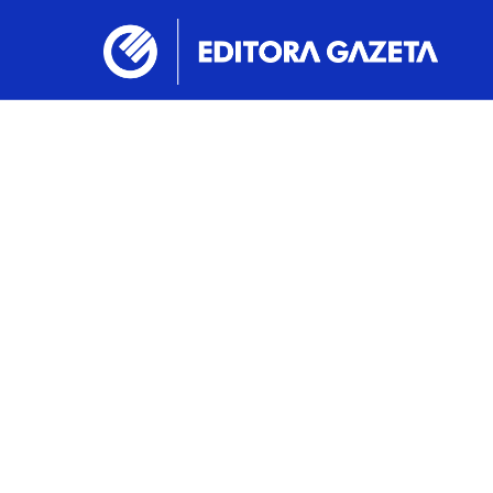
Lav
ap