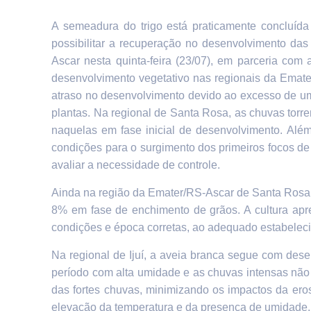
A semeadura do trigo está praticamente concluíd
possibilitar a recuperação no desenvolvimento das 
Ascar nesta quinta-feira (23/07), em parceria com 
desenvolvimento vegetativo nas regionais da Emat
atraso no desenvolvimento devido ao excesso de um
plantas.
Na regional de Santa Rosa,
as chuvas torr
naquelas em fase inicial de desenvolvimento. Além
condições para o surgimento dos primeiros focos de
avaliar a necessidade de controle.
Ainda n
a região da Emater/RS-Ascar de Santa Rosa
8% em fase de enchimento de grãos. A cultura apres
condições e época corretas, ao adequado estabelecim
Na regional de Ijuí,
a aveia branca segue com desenv
período com alta umidade e as chuvas intensas não 
das fortes chuvas, minimizando os impactos da ero
elevação da temperatura e da presença de umidade.