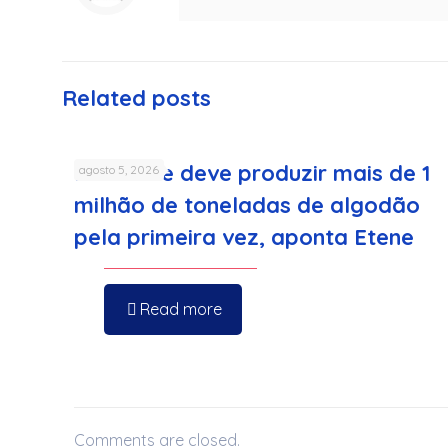
Related posts
Nordeste deve produzir mais de 1
agosto 5, 2026
milhão de toneladas de algodão
pela primeira vez, aponta Etene
Read more
Comments are closed.