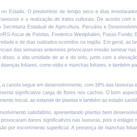
a no Estado.
O predomínio de tempo seco e dias ensolarad
lavouras e a realização de tratos culturais. De acordo com o
a Secretaria Estadual de Agricultura, Pecuária e Desenvolvi
er/RS-Ascar de Pelotas, Frederico Westphalen, Passo Fundo,
idade e de dias nublados ocorridos na região. Em geral, as 
enciais das semanas anteriores provocaram erosão laminar nas 
 disso, a alta umidade do ar e do solo, junto com a elevaçã
 doenças foliares, como oídio e manchas foliares, e também par
, a canola segue em desenvolvimento, com
39% d
as lavouras
enta significativa carga de flores nos cachos.
O bom aspecto
ento inicial, ao estande de plantas e também ao estado sanitá
olvimento satisfatório, apresentando plantas bem desenvolvi
provocaram danos significativos nas lavouras, pois o estágio m
são por escorrimento superficial. A presença de manchas foli