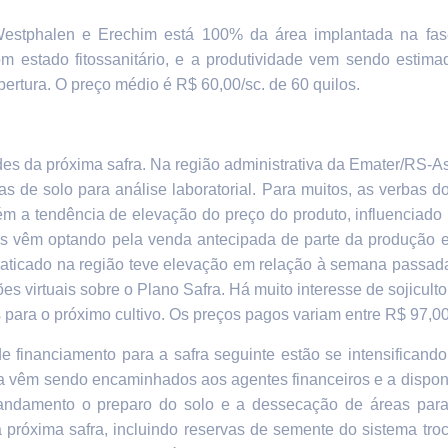
Westphalen e Erechim
está 100% da área implantada na fase
m estado fitossanitário, e a produtividade vem sendo estima
ertura. O preço médio é R$ 60,00/sc. de 60 quilos.
es da próxima safra. Na região administrativa da Emater/RS-
 de solo para análise laboratorial. Para muitos, as verbas do
m a tendência de elevação do preço do produto, influenciado p
es vêm optando pela venda antecipada de parte da produção e
raticado na região teve elevação em relação à semana passad
ões virtuais sobre o Plano Safra. Há muito interesse de sojicul
para o próximo cultivo.
Os preços pagos variam entre R$ 97,00 
e financiamento para a safra seguinte estão se intensifican
fra vêm sendo encaminhados aos agentes financeiros e a dispon
andamento o preparo do solo e a dessecação de áreas para i
 próxima safra, incluindo reservas de semente do sistema tro