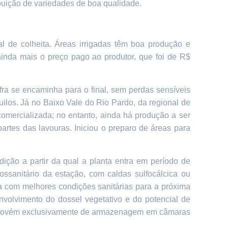
buição de variedades de boa qualidade.
al de colheita. Áreas irrigadas têm boa produção e
 ainda mais o preço pago ao produtor, que foi de R$
fra
se encaminha para o final, sem perdas sensíveis
ilos. Já n
o Baixo Vale do Rio Pardo, da regional de
comercializada; no entanto, ainda há produção a ser
rtes das lavouras. Iniciou o preparo de áreas para
ição a partir da qual a planta entra em período de
tossanitário da estação, com caldas sulfocálcica ou
ta com melhores condições sanitárias para a próxima
envolvimento do dossel vegetativo e do potencial de
o provém exclusivamente de armazenagem em câmaras