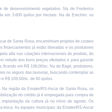
 de desenvolvimento vegetativo. Na de Frederico
da em 3.600 quilos por hectare. Na de Erechim, os
Ascar de Santa Rosa,
encaminham projetos de custeio
s financiamentos já estão liberadas e os produtores
ela alta nas cotações internacionais do produto, do
m virtude dos bons preços ofertados e para garantir
a, ficando em R$ 106,00/sc.
Na de Bagé, produtores,
tores no seguro das lavouras, buscando contemplar as
e R$ 109,50/sc. de 60 quilos.
do. Na região da Emater/RS-Ascar de Santa Rosa, os
ibilização do crédito já é empregada para compra de
mplantação da cultura já no início de agosto. Os
ca-troca. As equipes municipais da Emater/RS-Ascar