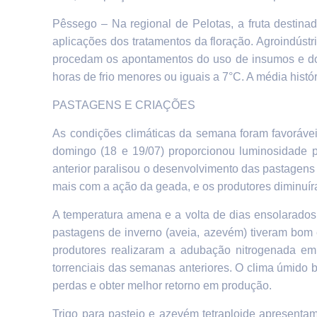
Pêssego –
Na regional de Pelotas,
a fruta destina
aplicações dos tratamentos da floração. Agroindúst
procedam os apontamentos do uso de insumos e do
horas de frio menores ou iguais a 7°C. A média histó
PASTAGENS E CRIAÇÕES
As condições climáticas da semana foram favoráve
domingo (18 e 19/07) proporcionou luminosidade p
anterior paralisou o desenvolvimento das pastagens
mais com a ação da geada, e os produtores diminuír
A temperatura amena e a volta de dias ensolarados
pastagens de inverno (aveia, azevém) tiveram bom 
produtores realizaram a adubação nitrogenada em 
torrenciais das semanas anteriores. O clima úmido 
perdas e obter melhor retorno em produção.
Trigo para pastejo e azevém tetraploide apresenta