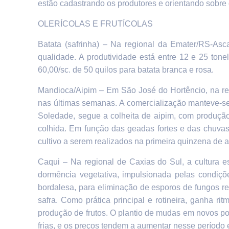
estão cadastrando os produtores e orientando sobre
OLERÍCOLAS E FRUTÍCOLAS
Batata (safrinha) –
Na regional da Emater/RS-Asc
qualidade. A produtividade está entre 12 e 25 tone
60,00/sc. de 50 quilos para batata branca e rosa.
Mandioca/Aipim –
Em São José do Hortêncio, na reg
nas últimas semanas
. A comercialização manteve-se
Soledade, segue a colheita de aipim, com produção 
colhida. Em função das geadas fortes e das chuvas
cultivo a serem realizados na primeira quinzena de a
Caqui –
Na regional de Caxias do Sul,
a cultura e
dormência vegetativa, impulsionada pelas condições
bordalesa, para eliminação de esporos de fungos re
safra.
Como prática principal e rotineira, ganha ri
produção de frutos. O plantio de mudas em novos 
frias, e os preços tendem a aumentar nesse período 