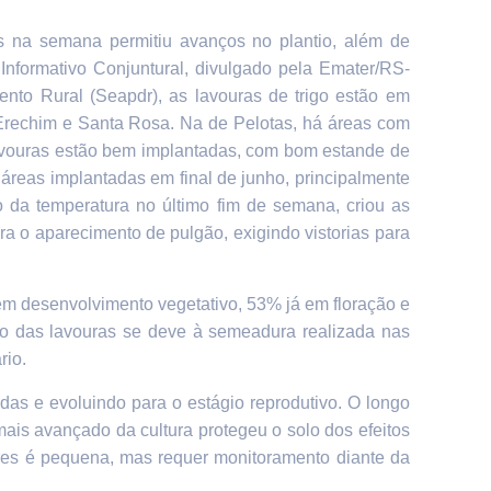
os
na
semana permitiu avanços no plantio, além de
 Informativo Conjuntural, divulgado pela Emater/RS-
mento Rural (Seapdr), as lavouras de trigo estão em
 Erechim e Santa Rosa.
Na de Pelotas,
há áreas com
lavouras estão bem implantadas, com bom estande de
áreas implantadas em final de junho, principalmente
o da temperatura no último fim de semana, criou as
a o aparecimento de pulgão, exigindo vistorias para
em desenvolvimento vegetativo, 53% já em floração e
 das lavouras se deve à semeadura realizada nas
rio.
das e evoluindo para o estágio reprodutivo. O longo
ais avançado da cultura protegeu o solo dos efeitos
ares é pequena, mas requer monitoramento diante da