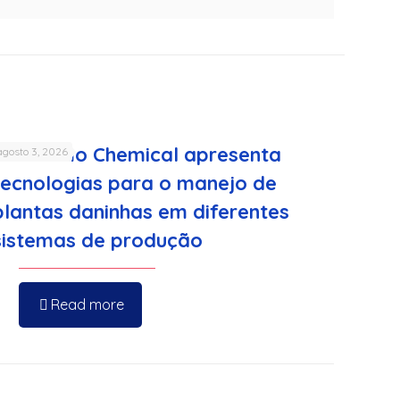
Sumitomo Chemical apresenta
agosto 3, 2026
tecnologias para o manejo de
plantas daninhas em diferentes
sistemas de produção
Read more