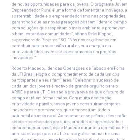
de novas oportunidades para os jovens. O programa Jovem
Empreendedor Rural é uma forma de fomentar a inovação, a
sustentabilidade e o empreendedorismo nas propriedades,
garantindo que as novas gerações possam liderar o campo
com soluções que respeitam o meio ambiente e promovem
o bem-estar das comunidades”, afirma Sirlei Kloppel,
supervisora de Projetos ESG. “Nós nos orgulhamos em
contribuir para a sucessão rural e ver a energia e a
criatividade dos jovens se transformando em projetos
inovadores.”
Roberto Macedo, líder das Operações de Tabaco em Folha
da JTI Brasil elogia o comprometimento de cada um dos
participantes e seus familiares. “Celebrar o sucesso de
cada um dos jovens é motivo de grande orgulho para o
ARISE e para a JTI. Eles são a prova viva de que o futuro do
campo está em ótimas mãos. Com muita dedicação,
criatividade e paixão, esses jovens construíram projetos
inovadores e promissores, que demonstram todo o
potencial do meio rural. Ao receber esse prêmio, eles estão
sendo reconhecidos por suas jornadas de aprendizado e
empreendedorismo”, disse Macedo durante a cerimônia. Ele
acrescenta que para a JTI é um orgulho imenso ter uma
iniciativa como o Jovem Empreendedor Rural, que molda o