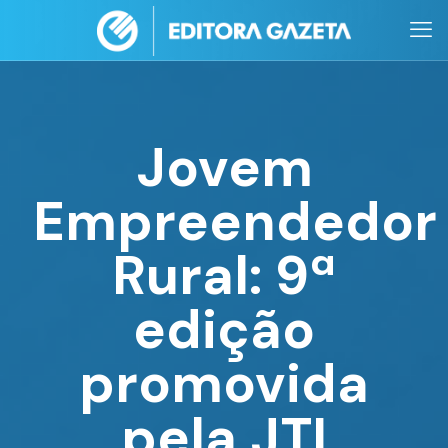
Jovem
Empreendedor
Rural: 9ª
edição
promovida
pela JTI