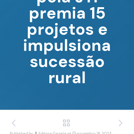
premia 15
projetos e
impulsiona
sucessão
rural
Published by
Editora Gazeta
at
novembro 18, 2024