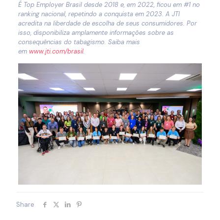
É Top Employer Brasil desde 2018 e, em 2022, ficou em #1 no
ranking nacional, repetindo a conquista em 2023. A JTI
acredita na liberdade de escolha de seus consumidores. Por
isso, disponibiliza amplamente informações sobre as
consequências do tabagismo. Saiba mais
em
www.jti.com/brasil
.
Share