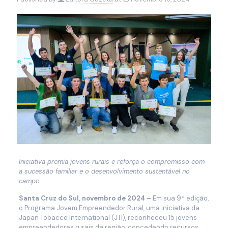
Iniciativa premia jovens rurais e reforça o compromisso com
a sucessão familiar e o desenvolvimento sustentável no
campo
Santa Cruz do Sul, novembro de 2024 –
Em sua 9ª edição,
o Programa Jovem Empreendedor Rural, uma iniciativa da
Japan Tobacco International (JTI), reconheceu 15 jovens
empreendedores rurais da região, concedendo recursos