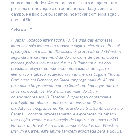
suas comunidades. Acreditamos no futuro da agricultura
por meio da inovação e da permanência dos jovens no
campo, e é isso que buscamos incentivar com essa ação”,
conclui Sirlei.
Sobre a JTI
A Japan Tobacco International (JTI) é uma das empresas
internacionais líderes em tabaco e cigarro eletrônico. Possui
operações em mais de 130 países. É proprietária de Winston,
segunda marca mais vendida do mundo, e de Camel. Outras
marcas globais incluem Mevius e LD. Também é um dos
principais players no mercado internacional de cigarro
eletrônico e tabaco aquecido com as marcas Logic e Ploom.
Com sede em Genebra, na Suíça, emprega mais de 46 mil
pessoas e foi premiada com o Global Top Employer por dez
anos consecutivos. No Brasil, são mais de 1,5 mil
colaboradores em 10 Estados. A operação contempla a
produção de tabaco – por meio de cerca de 12 mil
produtores integrados no Rio Grande do Sul, Santa Catarina e
Paraná – compra, processamento e exportação de tabaco,
fabricação, venda e distribuição de cigarros em mais de 20
Estados do Brasil. As marcas comercializadas são Winston,
Djarum e Camel, esta última também exportada para a Bolívia.