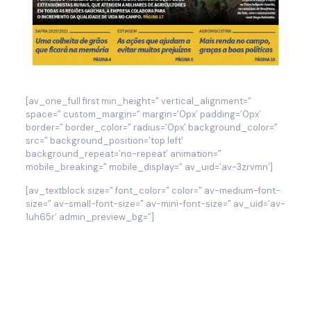
[av_one_full first min_height=” vertical_alignment=”
space=” custom_margin=” margin=’0px’ padding=’0px’
border=” border_color=” radius=’0px’ background_color=”
src=” background_position=’top left’
background_repeat=’no-repeat’ animation=”
mobile_breaking=” mobile_display=” av_uid=’av-3zrvmn’]
[av_textblock size=” font_color=” color=” av-medium-font-
size=” av-small-font-size=” av-mini-font-size=” av_uid=’av-
1uh65r’ admin_preview_bg=”]