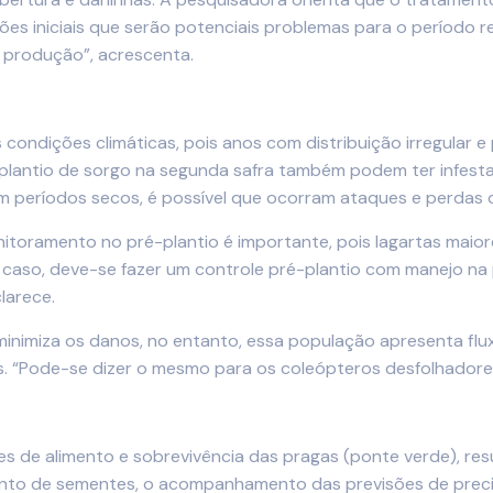
es iniciais que serão potenciais problemas para o período r
 produção”, acrescenta.
condições climáticas, pois anos com distribuição irregular 
lantio de sorgo na segunda safra também podem ter infestaç
em períodos secos, é possível que ocorram ataques e perdas 
itoramento no pré-plantio é importante, pois lagartas maiore
 caso, deve-se fazer um controle pré-plantio com manejo n
larece.
inimiza os danos, no entanto, essa população apresenta flu
s. “Pode-se dizer o mesmo para os coleópteros desfolhadore
s de alimento e sobrevivência das pragas (ponte verde), re
ento de sementes, o acompanhamento das previsões de preci