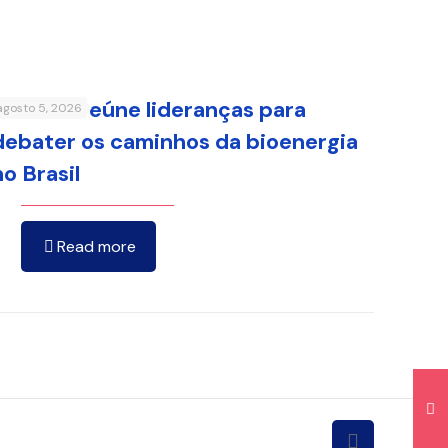
FenaBio reúne lideranças para
agosto 5, 2026
debater os caminhos da bioenergia
no Brasil
Read more