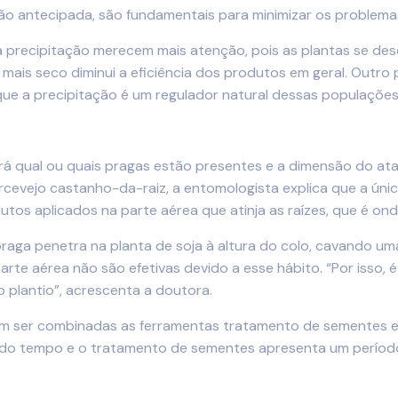
o antecipada, são fundamentais para minimizar os problema
a precipitação merecem mais atenção, pois as plantas se de
mais seco diminui a eficiência dos produtos em geral. Outro 
que a precipitação é um regulador natural dessas populações
 qual ou quais pragas estão presentes e a dimensão do ataq
rcevejo castanho-da-raiz, a entomologista explica que a ún
dutos aplicados na parte aérea que atinja as raízes, que é o
raga penetra na planta de soja à altura do colo, cavando uma
te aérea não são efetivas devido a esse hábito. “Por isso, é
plantio”, acrescenta a doutora.
 ser combinadas as ferramentas tratamento de sementes e p
 do tempo e o tratamento de sementes apresenta um período