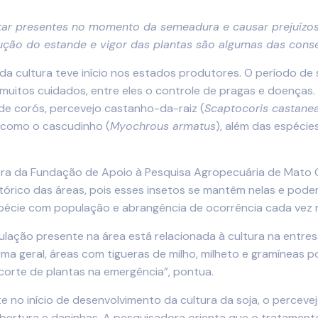
tar presentes no momento da semeadura e causar prejuízos
ução do estande e vigor das plantas são algumas das conse
o da cultura teve início nos estados produtores. O período d
m muitos cuidados, entre eles o controle de pragas e doença
, de corós, percevejo castanho-da-raiz (
Scaptocoris castane
 como o cascudinho (
Myochrous armatus
), além das espécie
ora da Fundação de Apoio à Pesquisa Agropecuária de Mato 
stórico das áreas, pois esses insetos se mantêm nelas e pod
écie com população e abrangência de ocorrência cada vez m
opulação presente na área está relacionada à cultura na entr
ma geral, áreas com tigueras de milho, milheto e gramíneas p
corte de plantas na emergência”, pontua.
 no início de desenvolvimento da cultura da soja, o percevej
cobertura e daninhas. A pesquisadora orienta que o tratamen