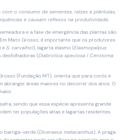
 com o consumo de sementes, raízes e plântulas,
quências e causam reflexos na produtividade.
e semeadura e a fase de emergência das plantas são
s. Em Mato Grosso, é importante que os produtores
a
e
S. carvalhoi
), lagarta elasmo (
Elasmopalpus
s desfolhadoras (
Diabrotica speciosa
/
Cerotoma
Grosso (Fundação MT), orienta que para corós e
em abranger áreas maiores no decorrer dos anos. O
aior.
essafra, sendo que essa espécie apresenta grande
odem ter populações altas e lagartas residentes.
o barriga-verde (
Diceraeus melacanthus
). A praga
to de sementes pode ser eficaz no controle, mas o