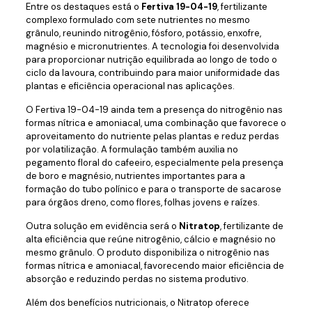
Entre os destaques está o
Fertiva 19-04-19
, fertilizante
complexo formulado com sete nutrientes no mesmo
grânulo, reunindo nitrogênio, fósforo, potássio, enxofre,
magnésio e micronutrientes. A tecnologia foi desenvolvida
para proporcionar nutrição equilibrada ao longo de todo o
ciclo da lavoura, contribuindo para maior uniformidade das
plantas e eficiência operacional nas aplicações.
O Fertiva 19-04-19 ainda tem a presença do nitrogênio nas
formas nítrica e amoniacal, uma combinação que favorece o
aproveitamento do nutriente pelas plantas e reduz perdas
por volatilização. A formulação também auxilia no
pegamento floral do cafeeiro, especialmente pela presença
de boro e magnésio, nutrientes importantes para a
formação do tubo polínico e para o transporte de sacarose
para órgãos dreno, como flores, folhas jovens e raízes.
Outra solução em evidência será o
Nitratop
, fertilizante de
alta eficiência que reúne nitrogênio, cálcio e magnésio no
mesmo grânulo. O produto disponibiliza o nitrogênio nas
formas nítrica e amoniacal, favorecendo maior eficiência de
absorção e reduzindo perdas no sistema produtivo.
Além dos benefícios nutricionais, o Nitratop oferece