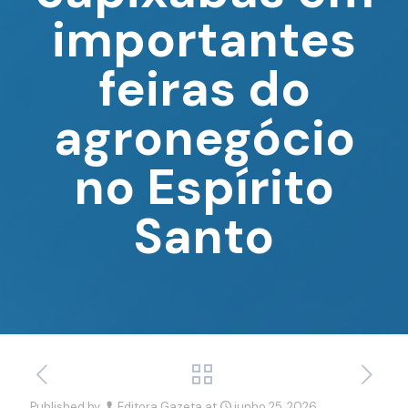
importantes
feiras do
agronegócio
no Espírito
Santo
Published by
Editora Gazeta
at
junho 25, 2026