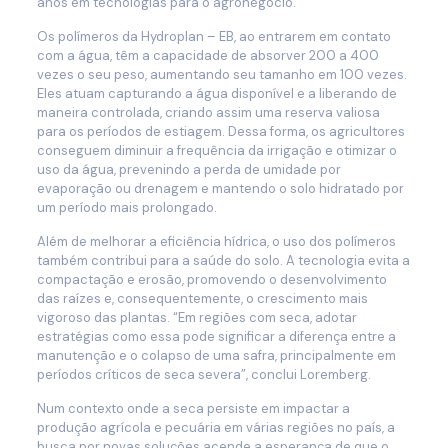
anos em tecnologias para o agronegócio.
Os polímeros da Hydroplan – EB, ao entrarem em contato
com a água, têm a capacidade de absorver 200 a 400
vezes o seu peso, aumentando seu tamanho em 100 vezes.
Eles atuam capturando a água disponível e a liberando de
maneira controlada, criando assim uma reserva valiosa
para os períodos de estiagem. Dessa forma, os agricultores
conseguem diminuir a frequência da irrigação e otimizar o
uso da água, prevenindo a perda de umidade por
evaporação ou drenagem e mantendo o solo hidratado por
um período mais prolongado.
Além de melhorar a eficiência hídrica, o uso dos polímeros
também contribui para a saúde do solo. A tecnologia evita a
compactação e erosão, promovendo o desenvolvimento
das raízes e, consequentemente, o crescimento mais
vigoroso das plantas. “Em regiões com seca, adotar
estratégias como essa pode significar a diferença entre a
manutenção e o colapso de uma safra, principalmente em
períodos críticos de seca severa”, conclui Loremberg.
Num contexto onde a seca persiste em impactar a
produção agrícola e pecuária em várias regiões no país, a
busca por novas soluções acende a esperança de que o