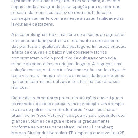
ligeiramente inferior à registrada em setembro, o cenário
segue sendo uma grande preocupação para o setor, que
precisa lidar com a escassez de recursos hídricos e,
consequentemente, com a ameaça à sustentabilidade das
lavouras e pastagens.
A seca prolongada traz uma série de desafios ao agricultor
e ao pecuarista, impactando diretamente o crescimento
das plantas e a qualidade das pastagens. Em áreas críticas,
a falta de chuvas e o baixo nível dos reservatórios
comprometem o ciclo produtivo de culturas como soja,
milho e algodão, além da criação de gado. A irrigação, uma
solução comum, se torna inviável em regiões onde a água é
cada vez mais limitada, criando a necessidade de métodos
que permitam melhor utilização e retenção dos recursos
hídricos.
Diante disso, produtores procuram soluções que mitiguem
os impactos da seca e preservem a produção. Um exemplo
é o uso de polímeros hidroretentores. “Esses polímeros
atuam como “reservatórios” de água no solo, podendo reter
grandes volumes de água e liberá-la gradualmente,
conforme as plantas necessitam”, relatou Loremberg
Moraes, Diretor da Hydroplan-EB, empresa que investe a 25