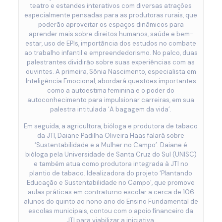
teatro e estandes interativos com diversas atrações
especialmente pensadas para as produtoras rurais, que
poderão aproveitar os espaços dinâmicos para
aprender mais sobre direitos humanos, saúde e bem-
estar, uso de EPIs, importância dos estudos no combate
ao trabalho infantil e empreendedorismo. No palco, duas
palestrantes dividirão sobre suas experiências com as
ouvintes. A primeira, Sônia Nascimento, especialista em
Inteligência Emocional, abordará questões importantes
como a autoestima feminina e o poder do
autoconhecimento para impulsionar carreiras, em sua
palestra intitulada ‘A bagagem da vida’.
Em seguida, a agricultora, bióloga e produtora de tabaco
da JTI, Daiane Padilha Oliveira Haas falará sobre
‘Sustentabilidade e a Mulher no Campo’. Daiane é
bióloga pela Universidade de Santa Cruz do Sul (UNISC)
e também atua como produtora integrada à JTI no
plantio de tabaco. Idealizadora do projeto ‘Plantando
Educação e Sustentabilidade no Campo’, que promove
aulas práticas em contraturno escolar a cerca de 106
alunos do quinto ao nono ano do Ensino Fundamental de
escolas municipais, contou com o apoio financeiro da
JTI para viabilizar a iniciativa.