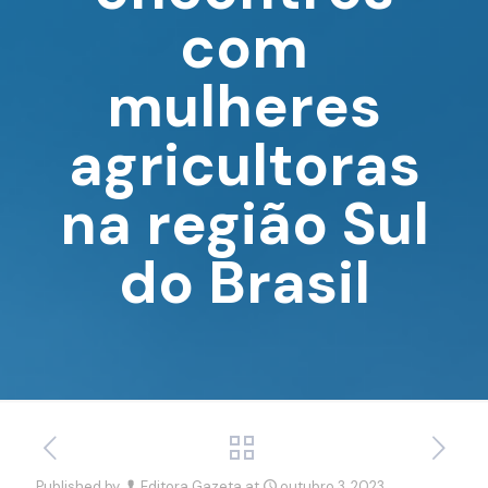
com
mulheres
agricultoras
na região Sul
do Brasil
Published by
Editora Gazeta
at
outubro 3, 2023