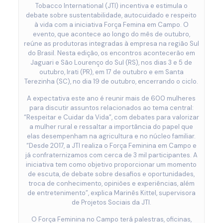
Tobacco International (JTI) incentiva e estimula o
debate sobre sustentabilidade, autocuidado e respeito
à vida com a iniciativa Força Femina em Campo. O
evento, que acontece ao longo do mês de outubro,
reúne as produtoras integradas à empresa na região Sul
do Brasil. Nesta edição, os encontros acontecerão em
Jaguari e São Lourenço do Sul (RS), nos dias 3 e 5 de
outubro, Irati (PR), em 17 de outubro e em Santa
Terezinha (SC), no dia 19 de outubro, encerrando o ciclo.
A expectativa este ano é reunir mais de 600 mulheres
para discutir assuntos relacionados ao tema central:
“Respeitar e Cuidar da Vida”, com debates para valorizar
a mulher rural e ressaltar a importância do papel que
elas desempenham na agricultura e no núcleo familiar.
“Desde 2017, a JTI realiza o Força Feminina em Campo e
já confraternizamos com cerca de 3 mil participantes. A
iniciativa tem como objetivo proporcionar um momento
de escuta, de debate sobre desafios e oportunidades,
troca de conhecimento, opiniões e experiências, além
de entretenimento”, explica Marinês Kittel, supervisora
de Projetos Sociais da JTI.
O Força Feminina no Campo terá palestras, oficinas,