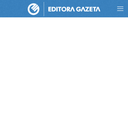
“Fertilizantes
melhoram a
saúde não só
das plantas,
mas também
do homem”,