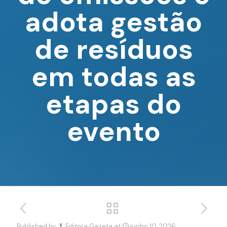
adota gestão
de resíduos
em todas as
etapas do
evento
Published by
Editora Gazeta
at
junho 10, 2026