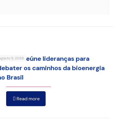
FenaBio reúne lideranças para
agosto 5, 2026
debater os caminhos da bioenergia
no Brasil
Read more