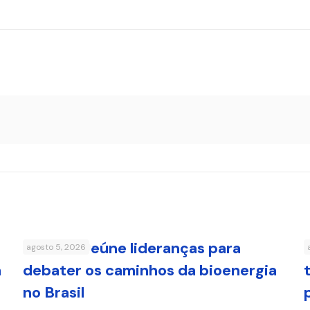
FenaBio reúne lideranças para
agosto 5, 2026
a
debater os caminhos da bioenergia
no Brasil