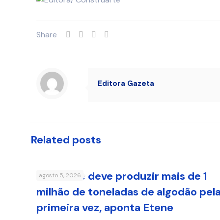
Share
Editora Gazeta
Related posts
Nordeste deve produzir mais de 1
agosto 5, 2026
milhão de toneladas de algodão pel
primeira vez, aponta Etene