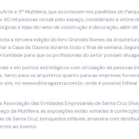
rte e 5ª Multifeira, que acontecem nos pavilhões do Parqu
 40 mil pessoas circule pelo espaço, considerado a vitrine d
alúrgicas e lojas do ramo de construção e decoração, além de
cta a terceira edição do livro Grandes Nomes da Arquitetura 
itar a Casa da Gazeta durante todo o final de semana. Segu
rtunidade para que os profissionais do setor possam divulga
sionais e em pontos estratégicos com circulação de pessoas 
tes, tanto para os arquitetos quanto para as empresas forne
 site, no www.editoragazeta.com.br, onde é possível folhear 
a Associação das Entidades Empresariais de Santa Cruz (Ass
ço da Multifeira, as exposições estão voltadas à confecção,
s de Santa Cruz, brinquedos infláveis, ervateira com distribu
entes ao evento.