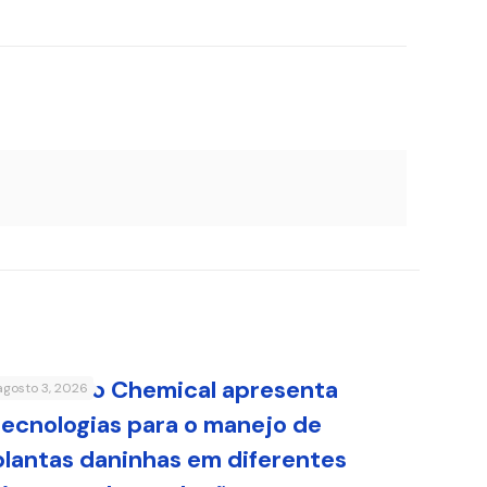
Sumitomo Chemical apresenta
agosto 3, 2026
tecnologias para o manejo de
plantas daninhas em diferentes