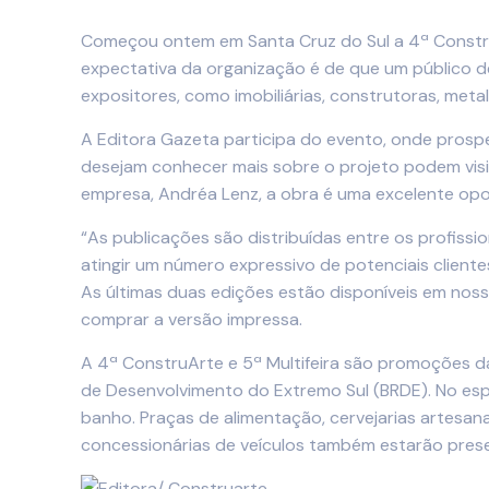
Começou ontem em Santa Cruz do Sul a 4ª ConstruA
expectativa da organização é de que um público de
expositores, como imobiliárias, construtoras, met
A Editora Gazeta participa do evento, onde prospe
desejam conhecer mais sobre o projeto podem vis
empresa, Andréa Lenz, a obra é uma excelente opo
“As publicações são distribuídas entre os profis
atingir um número expressivo de potenciais clien
As últimas duas edições estão disponíveis em nosso
comprar a versão impressa.
A 4ª ConstruArte e 5ª Multifeira são promoções d
de Desenvolvimento do Extremo Sul (BRDE). No espa
banho. Praças de alimentação, cervejarias artesanai
concessionárias de veículos também estarão pres