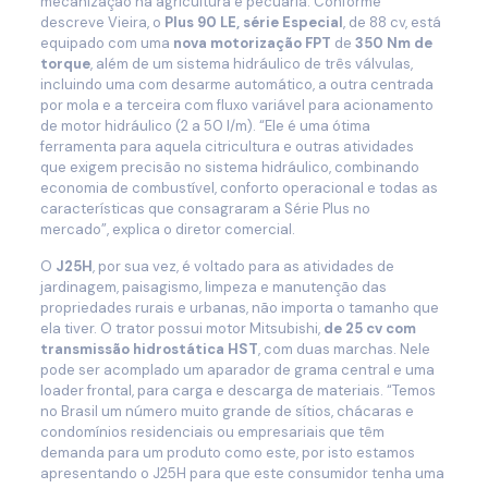
mecanização na agricultura e pecuária. Conforme
descreve Vieira, o
Plus 90 LE, série Especial
, de 88 cv, está
equipado com uma
nova motorização FPT
de
350 Nm de
torque
, além de um sistema hidráulico de três válvulas,
incluindo uma com desarme automático, a outra centrada
por mola e a terceira com fluxo variável para acionamento
de motor hidráulico (2 a 50 l/m). “Ele é uma ótima
ferramenta para aquela citricultura e outras atividades
que exigem precisão no sistema hidráulico, combinando
economia de combustível, conforto operacional e todas as
características que consagraram a Série Plus no
mercado”, explica o diretor comercial.
O
J25H
, por sua vez, é voltado para as atividades de
jardinagem, paisagismo, limpeza e manutenção das
propriedades rurais e urbanas, não importa o tamanho que
ela tiver. O trator possui motor Mitsubishi,
de 25 cv com
transmissão hidrostática HST
, com duas marchas. Nele
pode ser acomplado um aparador de grama central e uma
loader frontal, para carga e descarga de materiais. “Temos
no Brasil um número muito grande de sítios, chácaras e
condomínios residenciais ou empresariais que têm
demanda para um produto como este, por isto estamos
apresentando o J25H para que este consumidor tenha uma