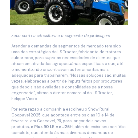
Foco será na citricultura e o segmento de jardinagem
Atender a demandas de segmentos de mercado tem sido
uma das estratégias da LS Tractor, fabricante de tratores
sulcoreana, para suprir as necessidades de clientes que
atuam em atividades agropecuárias específicas e que, até
o momento, não encontravam as ferramentas mais
adequadas para trabalharem. “Nossas soluções são, muitas
vezes, elaboradas a partir de imputs feitos por produtores
que depois, são avaliadas e consolidadas pela nossa
engenharia”, afirma o diretor comercial da LS Tractor,
Felippe Vieira.
Por esta razão a companhia escolheu o Show Rural
Coopavel 2025, que acontece entre os dias 10 e 14 de
fevereiro, em Cascavel, PR, para lançar dois novos
produtos;
o Plus 90 LE e o J25H,
além de exibir seu portfólio
completo, que atende às mais diversas demandas de