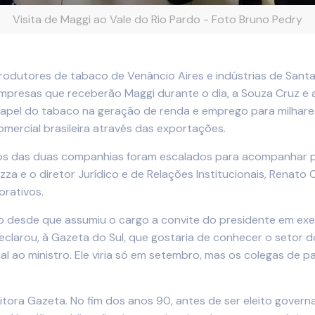
Visita de Maggi ao Vale do Rio Pardo - Foto Bruno Pedry
 a produtores de tabaco de Venâncio Aires e indústrias de Sant
mpresas que receberão Maggi durante o dia, a Souza Cruz e a 
apel do tabaco na geração de renda e emprego para milhares 
omercial brasileira através das exportações.
ivos das duas companhias foram escalados para acompanhar p
a e o diretor Jurídico e de Relações Institucionais, Renato Ca
rativos.
o desde que assumiu o cargo a convite do presidente em exer
declarou, à Gazeta do Sul, que gostaria de conhecer o setor do
cial ao ministro. Ele viria só em setembro, mas os colegas de
itora Gazeta. No fim dos anos 90, antes de ser eleito govern