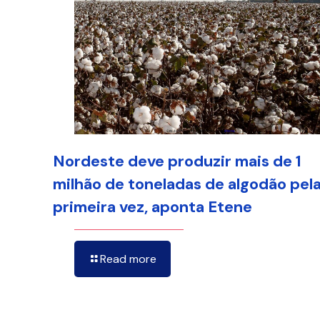
Nordeste deve produzir mais de 1
milhão de toneladas de algodão pel
primeira vez, aponta Etene
Read more