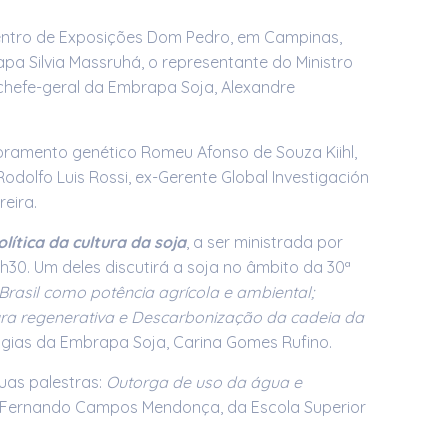
entro de Exposições Dom Pedro, em Campinas,
a Silvia Massruhá, o representante do Ministro
 chefe-geral da Embrapa Soja, Alexandre
oramento genético Romeu Afonso de Souza Kiihl,
dolfo Luis Rossi, ex-Gerente Global Investigación
eira.
lítica da cultura da soja
, a ser ministrada por
h30. Um deles discutirá a soja no âmbito da 30ª
Brasil como potência agrícola e ambiental;
ura regenerativa e Descarbonização da cadeia da
ogias da Embrapa Soja, Carina Gomes Rufino.
uas palestras:
Outorga de uso da água e
Fernando Campos Mendonça, da Escola Superior