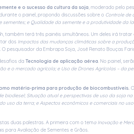
emente e o sucesso da cultura da soja
, moderado pelo pe
 durante o painel, propondo discussões sobre o
Controle de
 sementes; e Qualidade da semente e a produtividade da la
, também terá três painéis simultâneos. Um deles irá tratar
ratar dos
Impactos das mudanças climáticas sobre a produção
.
O pesquisador da Embrapa Soja, José Renato Bouças Faria
esafios da
Tecnologia de aplicação aérea
. No painel, ser
ção e o mercado agrícola; e Uso de Drones Agrícolas – da pes
.
como matéria-prima para produção de biocombustíveis.
O
e biodiesel; Situação atual e perspectivas de uso da soja 
do uso da terra; e Aspectos econômicos e comerciais no uso
stas duas palestras. A primeira com o tem
a Inovação e Mer
trais para Avaliação de Sementes e Grãos.