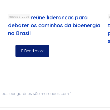
FenaBio reúne lideranças para
agosto 5, 2026
debater os caminhos da bioenergia
no Brasil
Read more
pos obrigatórios são marcados com
*