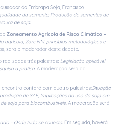
squisador da Embrapa Soja, Francisco
 qualidade da semente; Produção de sementes de
voura de soja.
 do
Zoneamento Agrícola de Risco Climático –
 agrícola; Zarc NM: princípios metodológicos e
s, será o moderador deste debate.
ão realizadas três palestras:
Legislação aplicável
quisa à prática.
A moderação será do
 encontro contará com quatro palestras:
Situação
na produção de SAF; Implicações do uso da soja em
 de soja para biocombustíveis.
A moderação será
cado – Onde tudo se conecta
. Em seguida, haverá