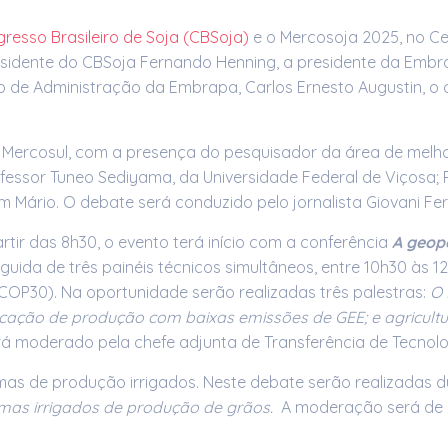
resso Brasileiro de Soja (CBSoja)
e o Mercosoja 2025, no C
esidente do CBSoja Fernando Henning, a presidente da Embrap
ho de Administração da Embrapa, Carlos Ernesto Augustin, o
o Mercosul, com a presença do pesquisador da área de melh
ssor Tuneo Sediyama, da Universidade Federal de Viçosa; Ro
Mário. O debate será conduzido pelo jornalista Giovani Ferr
artir das 8h30, o evento terá início com a conferência
A geopo
uida de três painéis técnicos simultâneos, entre 10h30 às 12
OP30). Na oportunidade serão realizadas três palestras:
O 
cação de produção com baixas emissões de GEE; e agricult
rá moderado pela chefe adjunta de Transferência de Tecnol
emas de produção irrigados. Neste debate serão realizadas d
mas irrigados de produção de grãos.
A moderação será de 