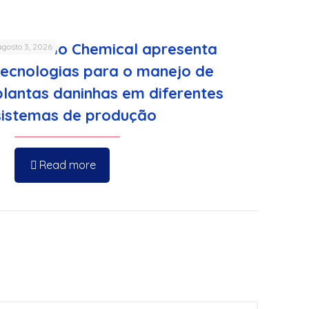
Sumitomo Chemical apresenta
agosto 3, 2026
tecnologias para o manejo de
plantas daninhas em diferentes
sistemas de produção
Read more