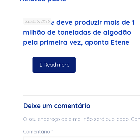
Nordeste deve produzir mais de 1
agosto 5, 2026
milhão de toneladas de algodão
pela primeira vez, aponta Etene
Read more
Deixe um comentário
O seu endereço de e-mail não será publicado.
Cam
Comentário
*