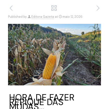
Published by
Editora Gazeta
at
maio 12, 2026
HORA DE FAZER
REPIQUE DAS
MUDAS…