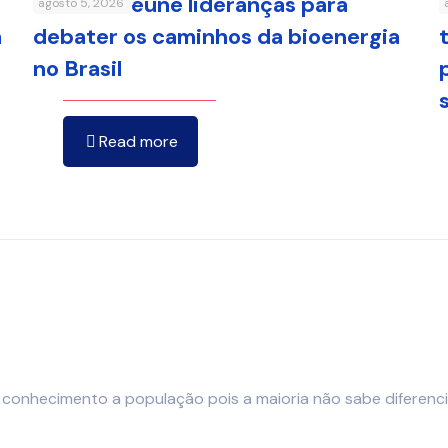
FenaBio reúne lideranças para
agosto 5, 2026
a
debater os caminhos da bioenergia
no Brasil
Read more
onhecimento a população pois a maioria não sabe diferenciar