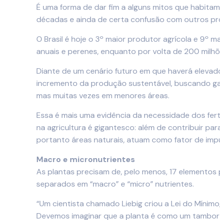
É uma forma de dar fim a alguns mitos que habitam
décadas e ainda de certa confusão com outros pro
O Brasil é hoje o 3º maior produtor agrícola e 9º
anuais e perenes, enquanto por volta de 200 mil
Diante de um cenário futuro em que haverá elevad
incremento da produção sustentável, buscando gara
mas muitas vezes em menores áreas.
Essa é mais uma evidência da necessidade dos ferti
na agricultura é gigantesco: além de contribuir p
portanto áreas naturais, atuam como fator de im
Macro e micronutrientes
As plantas precisam de, pelo menos, 17 elementos 
separados em “macro” e “micro” nutrientes.
“Um cientista chamado Liebig criou a Lei do Mínim
Devemos imaginar que a planta é como um tambor de