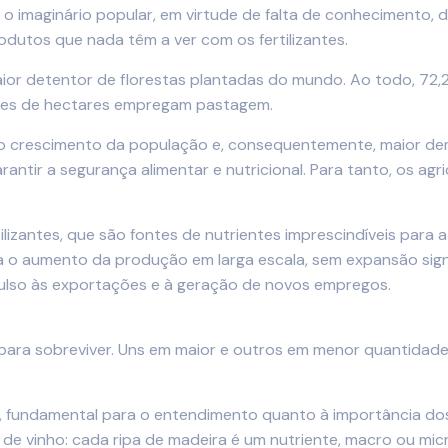
 o imaginário popular, em virtude de falta de conhecimento
dutos que nada têm a ver com os fertilizantes.
 maior detentor de florestas plantadas do mundo. Ao todo, 72
hões de hectares empregam pastagem.
o crescimento da população e, consequentemente, maior dem
ntir a segurança alimentar e nutricional. Para tanto, os agr
lizantes, que são fontes de nutrientes imprescindíveis para 
ara o aumento da produção em larga escala, sem expansão sign
pulso às exportações e à geração de novos empregos.
para sobreviver. Uns em maior e outros em menor quantidade
o, fundamental para o entendimento quanto à importância dos
 vinho: cada ripa de madeira é um nutriente, macro ou micro