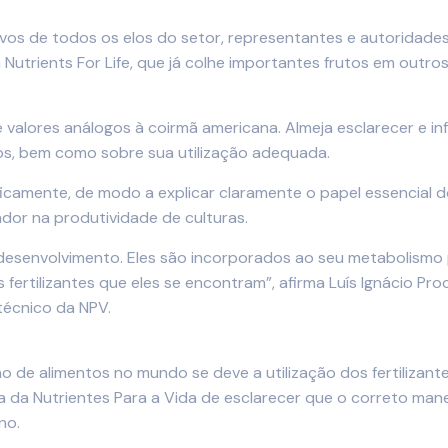
os de todos os elos do setor, representantes e autoridades
va Nutrients For Life, que já colhe importantes frutos em out
e valores análogos à coirmã americana. Almeja esclarecer e i
tos, bem como sobre sua utilização adequada.
amente, de modo a explicar claramente o papel essencial dos
cador na produtividade de culturas.
desenvolvimento. Eles são incorporados ao seu metabolismo pa
ertilizantes que eles se encontram”, afirma Luís Ignácio Proc
 técnico da NPV.
 alimentos no mundo se deve a utilização dos fertilizantes.
va da Nutrientes Para a Vida de esclarecer que o correto man
no.