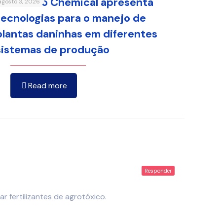
Sumitomo Chemical apresenta
agosto 3, 2026
tecnologias para o manejo de
plantas daninhas em diferentes
sistemas de produção
Read more
Responder
 fertilizantes de agrotóxico.