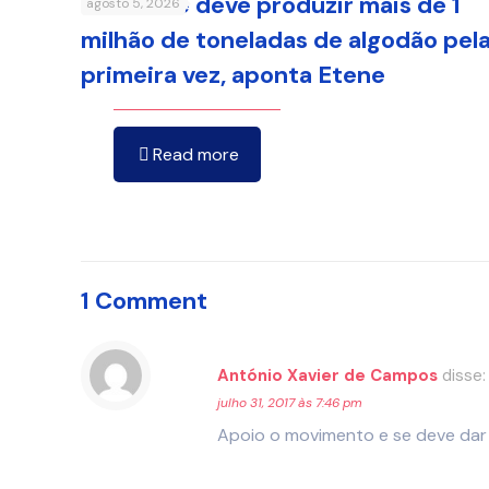
Nordeste deve produzir mais de 1
agosto 5, 2026
milhão de toneladas de algodão pel
primeira vez, aponta Etene
Read more
1 Comment
António Xavier de Campos
disse:
julho 31, 2017 às 7:46 pm
Apoio o movimento e se deve dar c