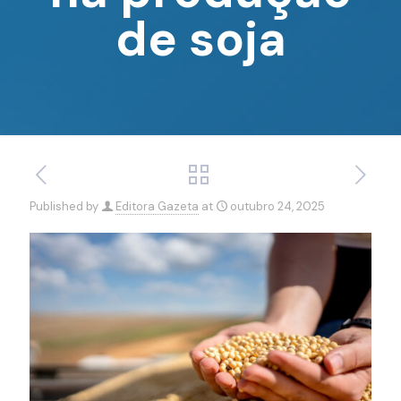
de soja
Published by
Editora Gazeta
at
outubro 24, 2025