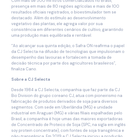
Com mais de 500 mil litros comercializados no Brasil,
presença em mais de 80 regiões agrícolas e mais de 100
resultados oficiais registrados, o bioestimulador tem se
destacado. Além do estímulo ao desenvolvimento
vegetativo das plantas, ele agrega valor por sua
consistência em diferentes cenários de cultivo, garantindo
uma produção mais equilibrada e rentável.
“Ao alcançar sua quinta edição, o Safra ON reafirma o papel
da CJ Selecta na difusão de tecnologias que impulsionam o
desempenho das lavouras e fortalecem a tomada de
decisão técnica por parte dos agricultores brasileiros”,
finaliza Cano.
Sobre a CJ Selecta
Desde 1984 a CJ Selecta, companhia que faz parte da CJ
Bio Division do grupo coreano CJ, atua com pioneirismo na
fabricação de produtos derivados de soja para diversos
segmentos. Com sede em Uberlândia (MG) e unidade
industrial em Araguari (MG) e várias filiais espalhadas pelo
Brasil, a companhia é hoje umas das maiores exportadoras
de Concentrado de Proteico de Soja (SPC, na sigla em inglês
soy protein concentrate), com fontes de soja transgênica e
não-transgênica. Em 2019 a CJ Selecta iniciou a produção