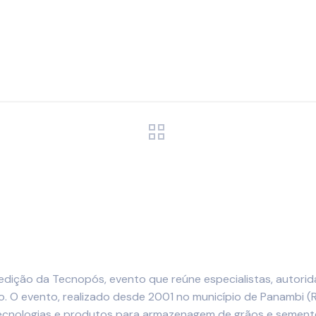
edição da Tecnopós, evento que reúne especialistas, autorid
o. O evento, realizado desde 2001 no município de Panambi (
ecnologias e produtos para armazenagem de grãos e sement