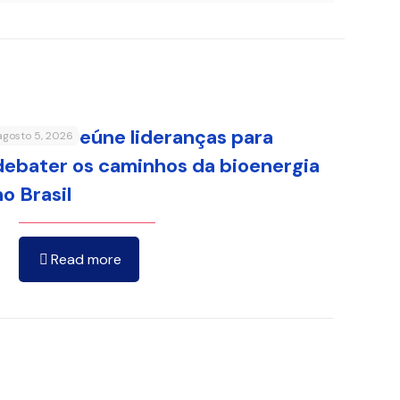
FenaBio reúne lideranças para
agosto 5, 2026
debater os caminhos da bioenergia
no Brasil
Read more