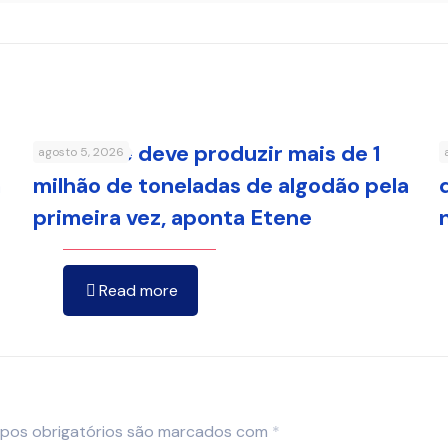
Nordeste deve produzir mais de 1
agosto 5, 2026
a
milhão de toneladas de algodão pela
primeira vez, aponta Etene
Read more
pos obrigatórios são marcados com
*