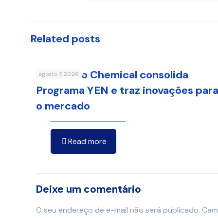
Related posts
Sumitomo Chemical consolida
agosto 7, 2026
Programa YEN e traz inovações par
o mercado
Read more
Deixe um comentário
O seu endereço de e-mail não será publicado.
Cam