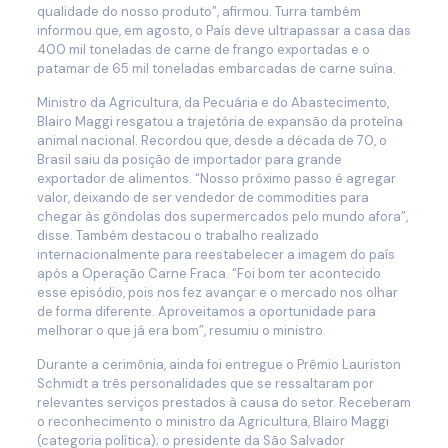
qualidade do nosso produto”, afirmou. Turra também
informou que, em agosto, o País deve ultrapassar a casa das
400 mil toneladas de carne de frango exportadas e o
patamar de 65 mil toneladas embarcadas de carne suína.
Ministro da Agricultura, da Pecuária e do Abastecimento,
Blairo Maggi resgatou a trajetória de expansão da proteína
animal nacional. Recordou que, desde a década de 70, o
Brasil saiu da posição de importador para grande
exportador de alimentos. “Nosso próximo passo é agregar
valor, deixando de ser vendedor de commodities para
chegar às gôndolas dos supermercados pelo mundo afora”,
disse. Também destacou o trabalho realizado
internacionalmente para reestabelecer a imagem do país
após a Operação Carne Fraca. “Foi bom ter acontecido
esse episódio, pois nos fez avançar e o mercado nos olhar
de forma diferente. Aproveitamos a oportunidade para
melhorar o que já era bom”, resumiu o ministro.
Durante a cerimônia, ainda foi entregue o Prêmio Lauriston
Schmidt a três personalidades que se ressaltaram por
relevantes serviços prestados à causa do setor. Receberam
o reconhecimento o ministro da Agricultura, Blairo Maggi
(categoria política); o presidente da São Salvador