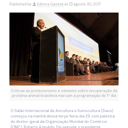
Published by
Editora Gazeta
at
agosto 30, 2017
Críticas ao protecionismo e otimismo sobre recuperação da
proteína animal brasileira marcam a programação do 1º dia
O Salão Internacional de Avicultura e Suinocultura (Siavs)
começou na manhã dessa terça-feira, dia 29, com palestra
do diretor-geral da Organização Mundial do Comércio
(OMC), Roberto Azevêdo. Em seguida, o presidente