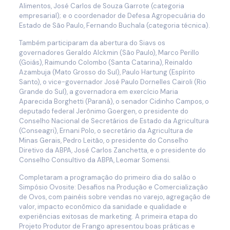
Alimentos, José Carlos de Souza Garrote (categoria
empresarial); e o coordenador de Defesa Agropecuária do
Estado de São Paulo, Fernando Buchala (categoria técnica).
Também participaram da abertura do Siavs os
governadores Geraldo Alckmin (São Paulo), Marco Perillo
(Goiás), Raimundo Colombo (Santa Catarina), Reinaldo
Azambuja (Mato Grosso do Sul), Paulo Hartung (Espírito
Santo), o vice-governador José Paulo Dornelles Cairoli (Rio
Grande do Sul), a governadora em exercício Maria
Aparecida Borghetti (Paraná), o senador Cidinho Campos, o
deputado federal Jerônimo Goergen, o presidente do
Conselho Nacional de Secretários de Estado da Agricultura
(Conseagri), Ernani Polo, o secretário da Agricultura de
Minas Gerais, Pedro Leitão, o presidente do Conselho
Diretivo da ABPA, José Carlos Zanchetta, e o presidente do
Conselho Consultivo da ABPA, Leomar Somensi.
Completaram a programação do primeiro dia do salão o
Simpósio Ovosite: Desafios na Produção e Comercialização
de Ovos, com painéis sobre vendas no varejo, agregação de
valor, impacto econômico da sanidade e qualidade e
experiências exitosas de marketing. A primeira etapa do
Projeto Produtor de Frango apresentou boas práticas e