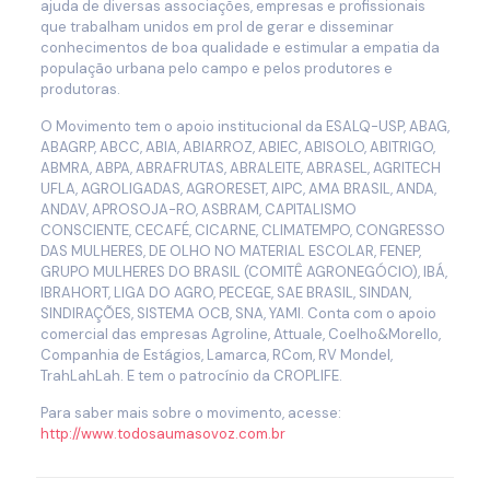
ajuda de diversas associações, empresas e profissionais
que trabalham unidos em prol de gerar e disseminar
conhecimentos de boa qualidade e estimular a empatia da
população urbana pelo campo e pelos produtores e
produtoras.
O Movimento tem o apoio institucional da ESALQ-USP, ABAG,
ABAGRP, ABCC, ABIA, ABIARROZ, ABIEC, ABISOLO, ABITRIGO,
ABMRA, ABPA, ABRAFRUTAS, ABRALEITE, ABRASEL, AGRITECH
UFLA, AGROLIGADAS, AGRORESET, AIPC, AMA BRASIL, ANDA,
ANDAV, APROSOJA-RO, ASBRAM, CAPITALISMO
CONSCIENTE, CECAFÉ, CICARNE, CLIMATEMPO, CONGRESSO
DAS MULHERES, DE OLHO NO MATERIAL ESCOLAR, FENEP,
GRUPO MULHERES DO BRASIL (COMITÊ AGRONEGÓCIO), IBÁ,
IBRAHORT, LIGA DO AGRO, PECEGE, SAE BRASIL, SINDAN,
SINDIRAÇÕES, SISTEMA OCB, SNA, YAMI. Conta com o apoio
comercial das empresas Agroline, Attuale, Coelho&Morello,
Companhia de Estágios, Lamarca, RCom, RV Mondel,
TrahLahLah. E tem o patrocínio da CROPLIFE.
Para saber mais sobre o movimento, acesse:
http://www.todosaumasovoz.com.br