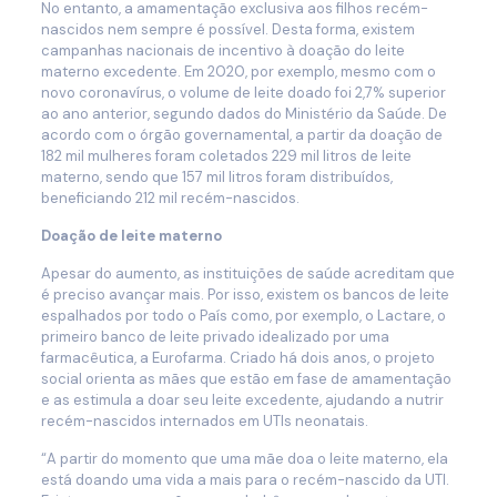
No entanto, a amamentação exclusiva aos filhos recém-
nascidos nem sempre é possível. Desta forma, existem
campanhas nacionais de incentivo à doação do leite
materno excedente. Em 2020, por exemplo, mesmo com o
novo coronavírus, o volume de leite doado foi 2,7% superior
ao ano anterior, segundo dados do Ministério da Saúde. De
acordo com o órgão governamental, a partir da doação de
182 mil mulheres foram coletados 229 mil litros de leite
materno, sendo que 157 mil litros foram distribuídos,
beneficiando 212 mil recém-nascidos.
Doação de leite materno
Apesar do aumento, as instituições de saúde acreditam que
é preciso avançar mais. Por isso, existem os bancos de leite
espalhados por todo o País como, por exemplo, o Lactare, o
primeiro banco de leite privado idealizado por uma
farmacêutica, a Eurofarma. Criado há dois anos, o projeto
social orienta as mães que estão em fase de amamentação
e as estimula a doar seu leite excedente, ajudando a nutrir
recém-nascidos internados em UTIs neonatais.
“A partir do momento que uma mãe doa o leite materno, ela
está doando uma vida a mais para o recém-nascido da UTI.