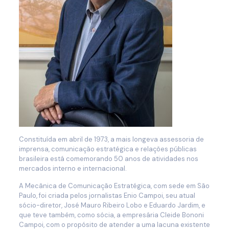
Constituída em abril de 1973, a mais longeva assessoria de
imprensa, comunicação estratégica e relações públicas
brasileira está comemorando 50 anos de atividades nos
mercados interno e internacional.
A Mecânica de Comunicação Estratégica, com sede em São
Paulo, foi criada pelos jornalistas Enio Campoi, seu atual
sócio-diretor, José Mauro Ribeiro Lobo e Eduardo Jardim, e
que teve também, como sócia, a empresária Cleide Bononi
Campoi, com o propósito de atender a uma lacuna existente