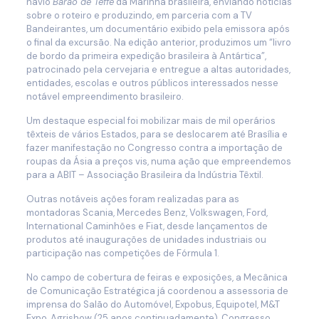
navio
Barão de Teffé
da Marinha brasileira, enviando notícias
sobre o roteiro e produzindo, em parceria com a TV
Bandeirantes, um documentário exibido pela emissora após
o final da excursão. Na edição anterior, produzimos um “livro
de bordo da primeira expedição brasileira à Antártica”,
patrocinado pela cervejaria e entregue a altas autoridades,
entidades, escolas e outros públicos interessados nesse
notável empreendimento brasileiro.
Um destaque especial foi mobilizar mais de mil operários
têxteis de vários Estados, para se deslocarem até Brasília e
fazer manifestação no Congresso contra a importação de
roupas da Ásia a preços vis, numa ação que empreendemos
para a ABIT – Associação Brasileira da Indústria Têxtil.
Outras notáveis ações foram realizadas para as
montadoras Scania, Mercedes Benz, Volkswagen, Ford,
International Caminhões e Fiat, desde lançamentos de
produtos até inaugurações de unidades industriais ou
participação nas competições de Fórmula 1.
No campo de cobertura de feiras e exposições, a Mecânica
de Comunicação Estratégica já coordenou a assessoria de
imprensa do Salão do Automóvel, Expobus, Equipotel, M&T
Expo, Agrishow (25 anos continuadamente), Congresso