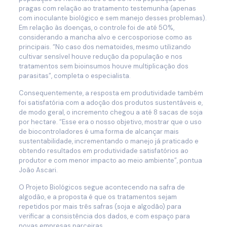
pragas com relação ao tratamento testemunha (apenas
com inoculante biológico e sem manejo desses problemas).
Em relação às doenças, o controle foi de até 50%,
considerando a mancha alvo e cercosporiose como as
principais. “No caso dos nematoides, mesmo utilizando
cultivar sensível houve redução da população e nos
tratamentos sem bioinsumos houve multiplicação dos
parasitas”, completa o especialista.
Consequentemente, a resposta em produtividade também
foi satisfatória com a adoção dos produtos sustentáveis e,
de modo geral, o incremento chegou a até 8 sacas de soja
por hectare. “Esse era o nosso objetivo, mostrar que o uso
de biocontroladores é uma forma de alcançar mais
sustentabilidade, incrementando o manejo já praticado e
obtendo resultados em produtividade satisfatórios ao
produtor e com menor impacto ao meio ambiente”, pontua
João Ascari.
O Projeto Biológicos segue acontecendo na safra de
algodão, e a proposta é que os tratamentos sejam
repetidos por mais três safras (soja e algodão) para
verificar a consistência dos dados, e com espaço para
novas empresas parceiras.