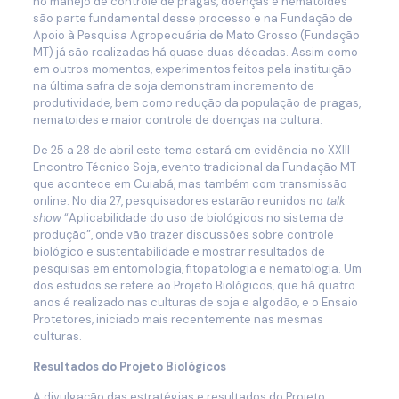
no manejo de controle de pragas, doenças e nematoides
são parte fundamental desse processo e na Fundação de
Apoio à Pesquisa Agropecuária de Mato Grosso (Fundação
MT) já são realizadas há quase duas décadas. Assim como
em outros momentos, experimentos feitos pela instituição
na última safra de soja demonstram incremento de
produtividade, bem como redução da população de pragas,
nematoides e maior controle de doenças na cultura.
De 25 a 28 de abril este tema estará em evidência no XXIII
Encontro Técnico Soja, evento tradicional da Fundação MT
que acontece em Cuiabá, mas também com transmissão
online. No dia 27, pesquisadores estarão reunidos no
talk
show
“Aplicabilidade do uso de biológicos no sistema de
produção”, onde vão trazer discussões sobre controle
biológico e sustentabilidade e mostrar resultados de
pesquisas em entomologia, fitopatologia e nematologia. Um
dos estudos se refere ao Projeto Biológicos, que há quatro
anos é realizado nas culturas de soja e algodão, e o Ensaio
Protetores, iniciado mais recentemente nas mesmas
culturas.
Resultados do Projeto Biológicos
A divulgação das estratégias e resultados do Projeto