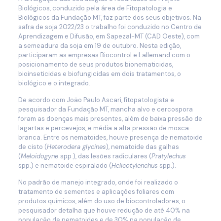
Biológicos, conduzido pela área de Fitopatologia e
Biológicos da Fundação MT, faz parte dos seus objetivos. Na
safra de soja 2022/23 o trabalho foi conduzido no Centro de
Aprendizagem e Difusão, em Sapezal-MT (CAD Oeste), com
a semeadura da soja em 19 de outubro. Nesta edição,
participaram as empresas Biocontrol e Lallemand com o
posicionamento de seus produtos bionematicidas,
bioinseticidas e biofungicidas em dois tratamentos, o
biológico e o integrado.
De acordo com João Paulo Ascari, fitopatologista e
pesquisador da Fundação MT, mancha alvo e cercospora
foram as doenças mais presentes, além de baixa pressão de
lagartas e percevejos, e média a alta pressão de mosca-
branca. Entre os nematoides, houve presença de nematoide
de cisto (
Heterodera glycines
), nematoide das galhas
(
Meloidogyne
spp.), das lesões radiculares (
Pratylechus
spp.) e nematoide espiralado (
Helicotylenchus
spp.).
No padrão de manejo integrado, onde foi realizado o
tratamento de sementes e aplicações foliares com
produtos químicos, além do uso de biocontroladores, o
pesquisador detalha que houve redução de até 40% na
população de nematoides e de 30% na população de