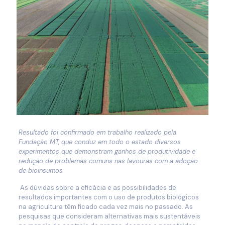
Resultado foi confirmado em trabalho realizado pela
Fundação MT, que conduz em todo o estado diversos
experimentos que demonstram ganhos de produtividade e
redução de problemas comuns nas lavouras com a adoção
de bioinsumos
As dúvidas sobre a eficácia e as possibilidades de
resultados importantes com o uso de produtos biológicos
na agricultura têm ficado cada vez mais no passado. As
pesquisas que consideram alternativas mais sustentáveis