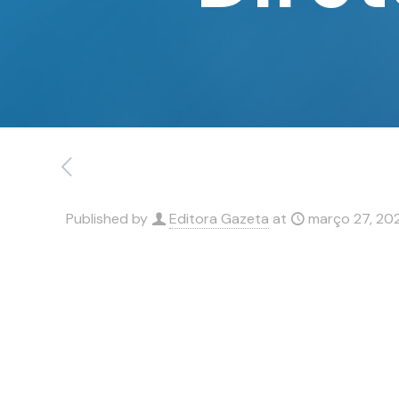
Published by
Editora Gazeta
at
março 27, 20