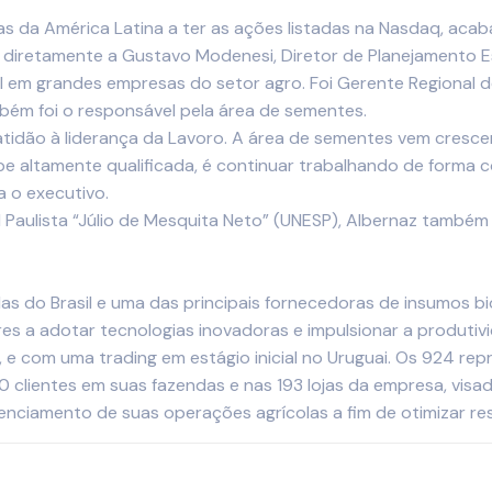
las da América Latina a ter as ações listadas na Nasdaq, aca
diretamente a Gustavo Modenesi, Diretor de Planejamento Es
nal em grandes empresas do setor agro. Foi Gerente Regional
mbém foi o responsável pela área de sementes.
ratidão à liderança da Lavoro. A área de sementes vem cre
ipe altamente qualificada, é continuar trabalhando de forma
a o executivo.
 Paulista “Júlio de Mesquita Neto” (UNESP), Albernaz també
las do Brasil e uma das principais fornecedoras de insumos bi
ores a adotar tecnologias inovadoras e impulsionar a produt
, e com uma trading em estágio inicial no Uruguai. Os 924 r
clientes em suas fazendas e nas 193 lojas da empresa, visa
enciamento de suas operações agrícolas a fim de otimizar re