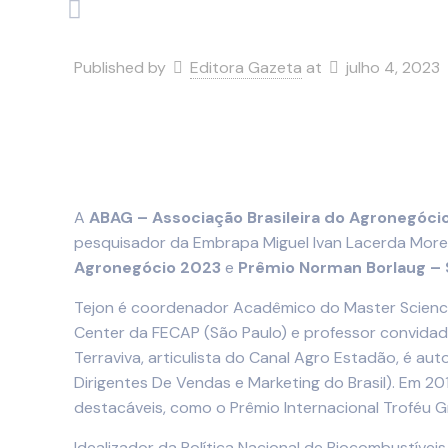
Published by
Editora Gazeta
at
julho 4, 2023
A
ABAG – Associação Brasileira do Agronegóci
pesquisador da Embrapa Miguel Ivan Lacerda Morei
Agronegócio 2023
e
Prêmio Norman Borlaug – 
Tejon é coordenador Acadêmico do Master Scienc
Center da FECAP (São Paulo) e professor convidad
Terraviva, articulista do Canal Agro Estadão, é a
Dirigentes De Vendas e Marketing do Brasil). Em 2
destacáveis, como o Prêmio Internacional Troféu G
Idealizador da Política Nacional de Biocombustívei