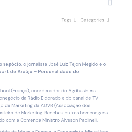
Tags
Categories
ronegócio
, o jornalista José Luiz Tejon Megido e o
urt de Araújo – Personalidade do
ool (França), coordenador do Agribusiness
ronegócio da Rádio Eldorado e do canal de TV
m Top de Marketing da ADVB (Associação dos
rasileira de Marketing. Recebeu outras homenagens
do com a Comenda Ministro Alysson Paolinelli.
tério de Minas e Energia, o Economista, Miguel Ivan