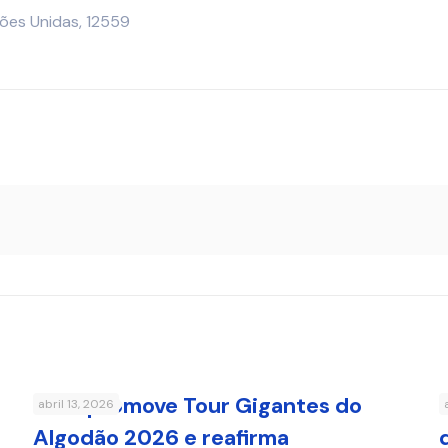
ções Unidas, 12559
FMC promove Tour Gigantes do
abril 13, 2026
Algodão 2026 e reafirma