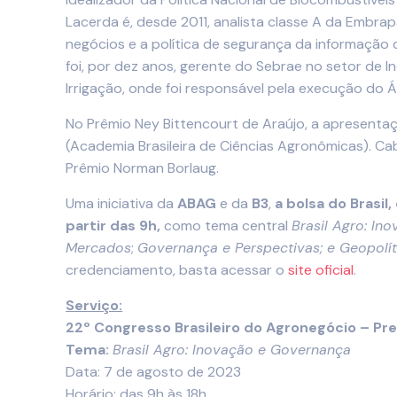
Lacerda é, desde 2011, analista classe A da Embrap
negócios e a política de segurança da informaçã
foi, por dez anos, gerente do Sebrae no setor de 
Irrigação, onde foi responsável pela execução do Á
No Prêmio Ney Bittencourt de Araújo, a apresentaç
(Academia Brasileira de Ciências Agronômicas). Ca
Prêmio Norman Borlaug.
Uma iniciativa da
ABAG
e da
B3
,
a bolsa do Brasil
partir das 9h,
como tema central
Brasil Agro: In
Mercados
;
Governança e Perspectivas; e Geopolí
credenciamento, basta acessar o
site oficial
.
Serviço:
22º Congresso Brasileiro do Agronegócio – Pre
Tema:
Brasil Agro: Inovação e Governança
Data: 7 de agosto de 2023
Horário: das 9h às 18h