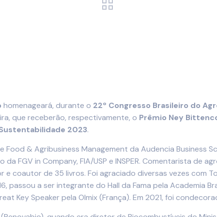
o
homenageará, durante o
22º Congresso Brasileiro do Ag
ra, que receberão, respectivamente, o
Prêmio Ney Bittenco
Sustentabilidade 2023
.
e Food & Agribusiness Management da Audencia Business Sch
o da FGV in Company, FIA/USP e INSPER. Comentarista de ag
utor e coautor de 35 livros. Foi agraciado diversas vezes co
016, passou a ser integrante do Hall da Fama pela Academia B
reat Key Speaker pela Olmix (França). Em 2021, foi condecora
s (Renovabio), quando era diretor de Biocombustíveis do Minis