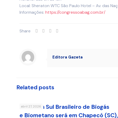
Local: Sheraton WTC São Paulo Hotel – Av. das Na
Informações:
https://congressoabag.com.br/
Share
Editora Gazeta
Related posts
9º Fórum Sul Brasileiro de Biogás
abril 27, 2026
e Biometano será em Chapecó (SC),