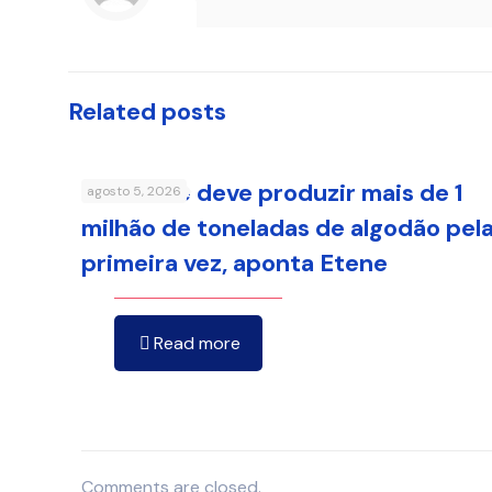
Related posts
Nordeste deve produzir mais de 1
agosto 5, 2026
milhão de toneladas de algodão pel
primeira vez, aponta Etene
Read more
Comments are closed.