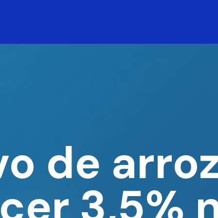
vo de arro
cer 3,5% 