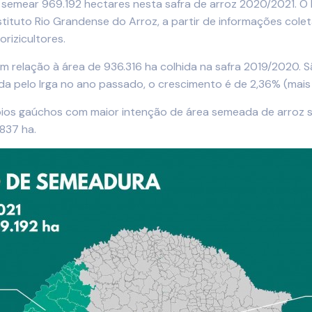
semear 969.192 hectares nesta safra de arroz 2020/2021. O l
nstituto Rio Grandense do Arroz, a partir de informações col
orizicultores.
relação à área de 936.316 ha colhida na safra 2019/2020. S
a pelo Irga no ano passado, o crescimento é de 2,36% (mais 
ios gaúchos com maior intenção de área semeada de arroz sã
.837 ha.