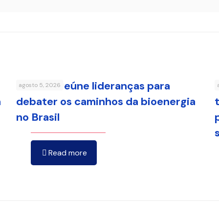
FenaBio reúne lideranças para
agosto 5, 2026
a
debater os caminhos da bioenergia
no Brasil
Read more