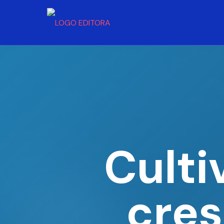
Culti
cres