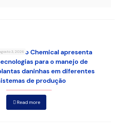
Sumitomo Chemical apresenta
agosto 3, 2026
tecnologias para o manejo de
plantas daninhas em diferentes
sistemas de produção
Read more