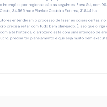
as intenções por regionais são as seguintes: Zona Sul, com 99
 Oeste, 34.565 ha; e Planície Costeira Externa, 31.844 ha.
odutores entenderam o processo de fazer as coisas certas, 
cro precisa estar com tudo bem planejado. É isso que o Irga
 com alta histórica, o arrozeiro está com uma intenção de ár
 lucro, precisa ter planejamento e que seja muito bem execut