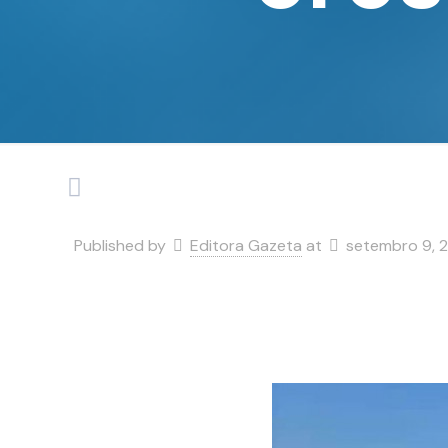
Published by
Editora Gazeta
at
setembro 9, 