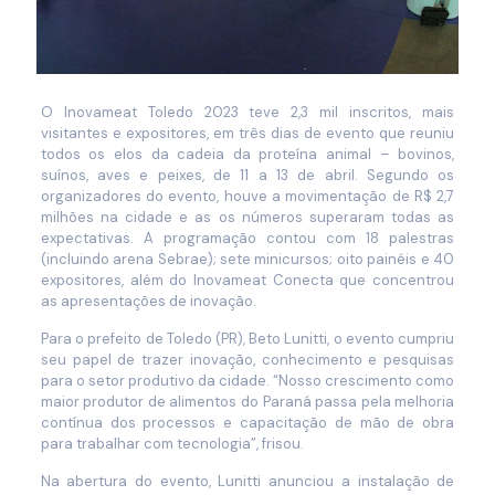
O Inovameat Toledo 2023 teve 2,3 mil inscritos, mais
visitantes e expositores, em três dias de evento que reuniu
todos os elos da cadeia da proteína animal – bovinos,
suínos, aves e peixes, de 11 a 13 de abril. Segundo os
organizadores do evento, houve a movimentação de R$ 2,7
milhões na cidade e as os números superaram todas as
expectativas. A programação contou com 18 palestras
(incluindo arena Sebrae); sete minicursos; oito painéis e 40
expositores, além do Inovameat Conecta que concentrou
as apresentações de inovação.
Para o prefeito de Toledo (PR), Beto Lunitti, o evento cumpriu
seu papel de trazer inovação, conhecimento e pesquisas
para o setor produtivo da cidade. “Nosso crescimento como
maior produtor de alimentos do Paraná passa pela melhoria
contínua dos processos e capacitação de mão de obra
para trabalhar com tecnologia”, frisou.
Na abertura do evento, Lunitti anunciou a instalação de