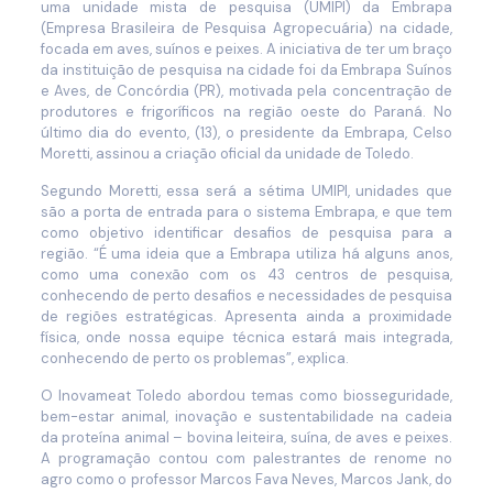
uma unidade mista de pesquisa (UMIPI) da Embrapa
(Empresa Brasileira de Pesquisa Agropecuária) na cidade,
focada em aves, suínos e peixes. A iniciativa de ter um braço
da instituição de pesquisa na cidade foi da Embrapa Suínos
e Aves, de Concórdia (PR), motivada pela concentração de
produtores e frigoríficos na região oeste do Paraná. No
último dia do evento, (13), o presidente da Embrapa, Celso
Moretti, assinou a criação oficial da unidade de Toledo.
Segundo Moretti, essa será a sétima UMIPI, unidades que
são a porta de entrada para o sistema Embrapa, e que tem
como objetivo identificar desafios de pesquisa para a
região. “É uma ideia que a Embrapa utiliza há alguns anos,
como uma conexão com os 43 centros de pesquisa,
conhecendo de perto desafios e necessidades de pesquisa
de regiões estratégicas. Apresenta ainda a proximidade
física, onde nossa equipe técnica estará mais integrada,
conhecendo de perto os problemas”, explica.
O Inovameat Toledo abordou temas como biosseguridade,
bem-estar animal, inovação e sustentabilidade na cadeia
da proteína animal – bovina leiteira, suína, de aves e peixes.
A programação contou com palestrantes de renome no
agro como o professor Marcos Fava Neves, Marcos Jank, do