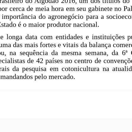
rasileiro do Algodão 2016, um dos títulos do
or cerca de meia hora em seu gabinete no Pal
 importância do agronegócio para a socioe
Estado é o maior produtor nacional.
 longa data com entidades e instituições pú
ma das mais fortes e vitais da balança comerc
pou, na sequência da mesma semana, da 6ª 
cialistas de 42 países no centro de convençõ
ais da pesquisa em cotonicultura na atualid
demandandos pelo mercado.