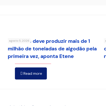
Nordeste deve produzir mais de 1
agosto 5, 2026
a
milhão de toneladas de algodão pela
primeira vez, aponta Etene
Read more