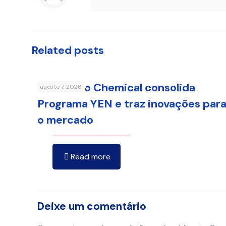
Related posts
Sumitomo Chemical consolida
agosto 7, 2026
Programa YEN e traz inovações par
o mercado
Read more
Deixe um comentário