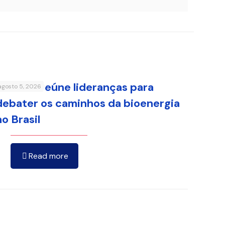
FenaBio reúne lideranças para
agosto 5, 2026
debater os caminhos da bioenergia
no Brasil
Read more