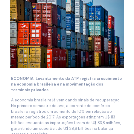
ECONOMIA |Levantamento da ATP registra crescimento
na economia brasileira e na movimentação dos
terminais privados
A economia brasileira já vem dando sinais de recuperação.
No primeiro semestre do ano, a corrente de comércio
brasileira registrou um aumento de 10% em relação ao
mesmo período de 2017. As exportações atingiram U$ 113
bilhões enquanto as importações foram de U$ 83,8 milhões,
garantindo um superávit de U$ 29,8 bilhões na balança