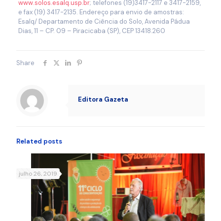
www.solos.esalq.usp.br
; telefones (19)3417-2117 e 3417-2159,
e fax (19) 3417-2135. Endereço para envio de amostras:
Esalq/ Departamento de Ciência do Solo, Avenida Pádua
Dias, 11 – CP. 09 – Piracicaba (SP), CEP 13418.260
Share
Editora Gazeta
Related posts
julho 26, 2019