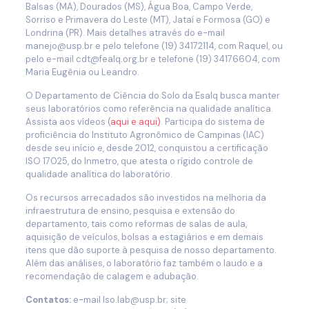
Balsas (MA), Dourados (MS), Água Boa, Campo Verde,
Sorriso e Primavera do Leste (MT), Jataí e Formosa (GO) e
Londrina (PR). Mais detalhes através do e-mail
manejo@usp.br e pelo telefone (19) 34172114, com Raquel, ou
pelo e-mail cdt@fealq.org.br e telefone (19) 34176604, com
Maria Eugênia ou Leandro.
O Departamento de Ciência do Solo da Esalq busca manter
seus laboratórios como referência na qualidade analítica.
Assista aos vídeos (
aqui e aqui)
. Participa do sistema de
proficiência do Instituto Agronômico de Campinas (IAC)
desde seu início e, desde 2012, conquistou a certificação
ISO 17025, do Inmetro, que atesta o rígido controle de
qualidade analítica do laboratório.
Os recursos arrecadados são investidos na melhoria da
infraestrutura de ensino, pesquisa e extensão do
departamento, tais como reformas de salas de aula,
aquisição de veículos, bolsas a estagiários e em demais
itens que dão suporte à pesquisa de nosso departamento.
Além das análises, o laboratório faz também o laudo e a
recomendação de calagem e adubação.
Contatos:
e-mail lso.lab@usp.br; site