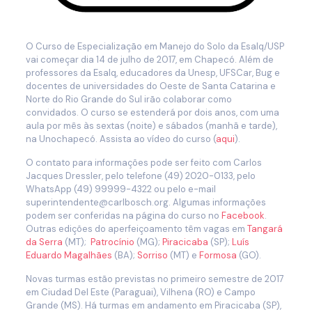
O Curso de Especialização em Manejo do Solo da Esalq/USP
vai começar dia 14 de julho de 2017, em Chapecó. Além de
professores da Esalq, educadores da Unesp, UFSCar, Bug e
docentes de universidades do Oeste de Santa Catarina e
Norte do Rio Grande do Sul irão colaborar como
convidados. O curso se estenderá por dois anos, com uma
aula por mês às sextas (noite) e sábados (manhã e tarde),
na Unochapecó. Assista ao vídeo do curso (
aqui
).
O contato para informações pode ser feito com Carlos
Jacques Dressler, pelo telefone (49) 2020-0133, pelo
WhatsApp (49) 99999-4322 ou pelo e-mail
superintendente@carlbosch.org. Algumas informações
podem ser conferidas na página do curso no
Facebook
.
Outras edições do aperfeiçoamento têm vagas em
Tangará
da Serra
(MT);
Patrocínio
(MG);
Piracicaba
(SP);
Luís
Eduardo Magalhães
(BA);
Sorriso
(MT) e
Formosa
(GO).
Novas turmas estão previstas no primeiro semestre de 2017
em Ciudad Del Este (Paraguai), Vilhena (RO) e Campo
Grande (MS). Há turmas em andamento em Piracicaba (SP),