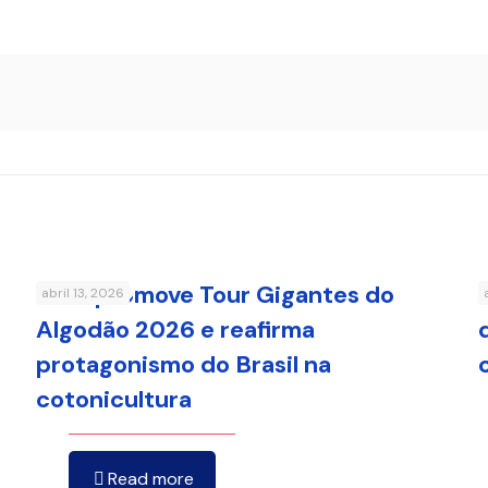
FMC promove Tour Gigantes do
abril 13, 2026
Algodão 2026 e reafirma
protagonismo do Brasil na
cotonicultura
Read more