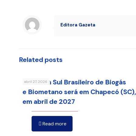
Editora Gazeta
Related posts
9º Fórum Sul Brasileiro de Biogás
abril 27, 2026
e Biometano será em Chapecó (SC),
em abril de 2027
Read more