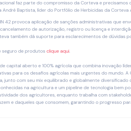
nacional faz parte do compromisso da Corteva e precisamos 
 André Baptista, líder do Portfólio de Herbicidas da Corteva 
IN 42 provoca aplicação de sanções administrativas que en
ncelamento de autorização, registro ou licença e interdiçã
Corteva também dá suporte para esclarecimentos de dúvidas p
 e seguro de produtos
clique aqui
.
 de capital aberto e 100% agrícola que combina inovação líde
ativas para os desafios agrícolas mais urgentes do mundo. A
va, junto com seu mix equilibrado e globalmente diversificad
conhecidas na agricultura e um pipeline de tecnologia bem po
ividade dos agricultores, enquanto trabalha com stakeholde
uzem e daqueles que consomem, garantindo o progresso para