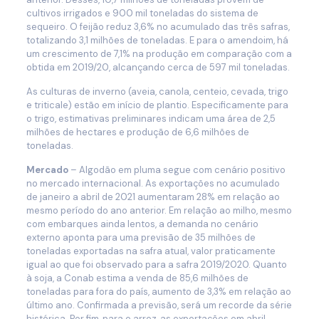
cultivos irrigados e 900 mil toneladas do sistema de
sequeiro. O feijão reduz 3,6% no acumulado das três safras,
totalizando 3,1 milhões de toneladas. E para o amendoim, há
um crescimento de 7,1% na produção em comparação com a
obtida em 2019/20, alcançando cerca de 597 mil toneladas.
As culturas de inverno (aveia, canola, centeio, cevada, trigo
e triticale) estão em início de plantio. Especificamente para
o trigo, estimativas preliminares indicam uma área de 2,5
milhões de hectares e produção de 6,6 milhões de
toneladas.
Mercado
– Algodão em pluma segue com cenário positivo
no mercado internacional. As exportações no acumulado
de janeiro a abril de 2021 aumentaram 28% em relação ao
mesmo período do ano anterior. Em relação ao milho, mesmo
com embarques ainda lentos, a demanda no cenário
externo aponta para uma previsão de 35 milhões de
toneladas exportadas na safra atual, valor praticamente
igual ao que foi observado para a safra 2019/2020. Quanto
à soja, a Conab estima a venda de 85,6 milhões de
toneladas para fora do país, aumento de 3,3% em relação ao
último ano. Confirmada a previsão, será um recorde da série
histórica. Por fim, para o arroz, as exportações em abril