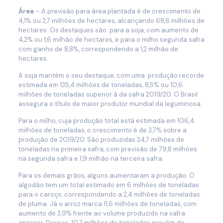
Área
– A previsão para área plantada é de crescimento de
4,1% ou 2,7 milhões de hectares, alcançando 68,6 milhões de
hectares. Os destaques são para a soja, com aumento de
4,2% ou 1,6 milhão de hectares, e para o milho segunda safra
com ganho de 8,8%, correspondendo a 1,2 milhão de
hectares.
A soja mantém o seu destaque, com uma produção recorde
estimada em 135,4 milhões de toneladas, 8,5% ou 10,6
milhões de toneladas superior à da safra 2019/20. O Brasil
assegura o título de maior produtor mundial da leguminosa.
Para o milho, cuja produção total está estimada em 106,4
milhões de toneladas, o crescimento é de 3,7% sobre a
produção de 2019/20. São produzidas 24,7 milhões de
toneladas na primeira safra, com previsão de 79,8 milhões
na segunda safra e 1,9 milhão na terceira safra.
Para os demais grãos, alguns aumentaram a produção. O
algodão tem um total estimado em 6 milhões de toneladas
para o caroço, correspondendo a 2,4 milhões de toneladas
de pluma. Já o arroz marca 11,6 milhões de toneladas, com
aumento de 3,9% frente ao volume produzido na safra
anterior. Desses, 10,7 milhões de toneladas provêm de