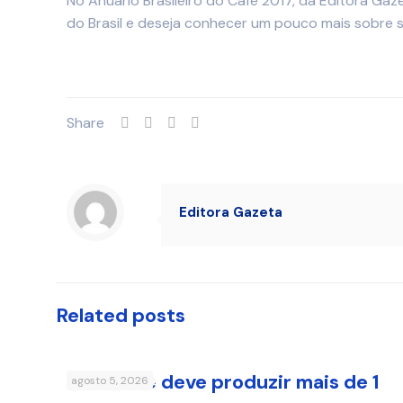
No Anuário Brasileiro do Café 2017, da Editora Gaz
do Brasil e deseja conhecer um pouco mais sobre 
Share
Editora Gazeta
Related posts
Nordeste deve produzir mais de 1
agosto 5, 2026