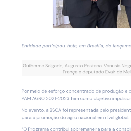
Entidade participou, hoje, em Brasília, do lanç
Guilherme Salgado, Augusto Pestana, Vanusia Nogue
França e deputado Evair de Mel
Por meio de esforço concentrado de produção e d
PAM AGRO 2021-2023 tem como objetivo impulsiona
No evento, a BSCA foi representada pelo presiden
para a promoção do agro nacional em nível global.
“O Programa contribui sobremaneira para a consol