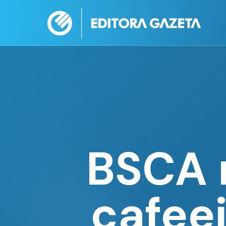
BSCA 
cafee