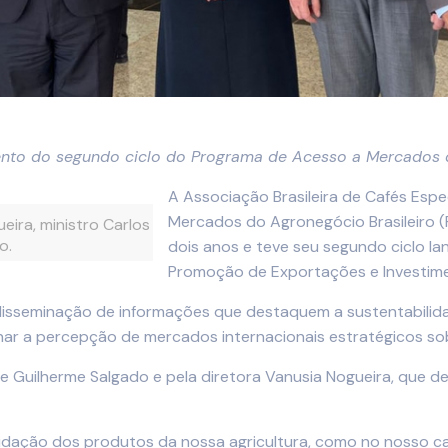
amento do segundo ciclo do Programa de Acesso a Mercados 
A Associação Brasileira de Cafés Esp
Mercados do Agronegócio Brasileiro 
ira, ministro Carlos
o.
dois anos e teve seu segundo ciclo lan
Promoção de Exportações e Investiment
isseminação de informações que destaquem a sustentabilidad
r a percepção de mercados internacionais estratégicos sob
te Guilherme Salgado e pela diretora Vanusia Nogueira, que 
idação dos produtos da nossa agricultura, como no nosso ca