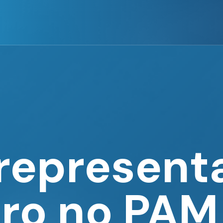
representa
iro no PA