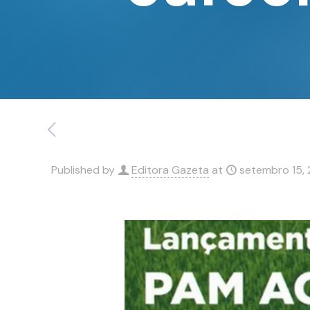
Published by
Editora Gazeta
at
setembro 15, 