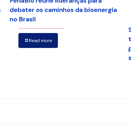
FenaBio reúne lideranças para
a
debater os caminhos da bioenergia
no Brasil
Read more