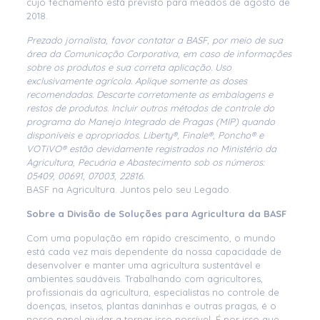
cujo fechamento está previsto para meados de agosto de
2018.
Prezado jornalista, favor contatar a BASF, por meio de sua
área da Comunicação Corporativa, em caso de informações
sobre os produtos e sua correta aplicação. Uso
exclusivamente agrícola. Aplique somente as doses
recomendadas. Descarte corretamente as embalagens e
restos de produtos. Incluir outros métodos de controle do
programa do Manejo Integrado de Pragas (MIP) quando
disponíveis e apropriados. Liberty®, Finale®, Poncho® e
VOTiVO® estão devidamente registrados no Ministério da
Agricultura, Pecuária e Abastecimento sob os números:
05409, 00691, 07003, 22816.
BASF na Agricultura. Juntos pelo seu Legado.
Sobre a Divisão de Soluções para Agricultura da BASF
Com uma população em rápido crescimento, o mundo
está cada vez mais dependente da nossa capacidade de
desenvolver e manter uma agricultura sustentável e
ambientes saudáveis. Trabalhando com agricultores,
profissionais da agricultura, especialistas no controle de
doenças, insetos, plantas daninhas e outras pragas, é o
nosso papel ajudar a tornar isso possível. É por isso que