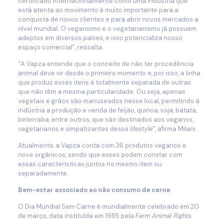
certificado internacionalmente como uma indústria que
está atenta ao movimento é muito importante para a
conquista de novos clientes e para abrir novos mercados a
nível mundial. O veganismo e o vegetarianismo já possuem
adeptos em diversos países, e isso potencializa nosso
espaço comercial”, ressalta.
“A Vapza entende que o conceito de não ter procedência
animal deve vir desde o primeiro momento e, por isso, a linha
que produz esses itens é totalmente separada de outras
que não têm a mesma particularidade. Ou seja, apenas
vegetais e grãos são manuseados nesse local, permitindo à
indústria a produção e venda de feijão, quinoa, soja, batata,
beterraba, entre outros, que são destinados aos veganos,
vegetarianos e simpatizantes desse
lifestyle
”, afirma Milani.
Atualmente, a Vapza conta com 36 produtos veganos e
nove orgânicos, sendo que esses podem constar com
essas características juntos no mesmo item ou
separadamente.
Bem-estar associado ao não consumo de carne
O Dia Mundial Sem Carne é mundialmente celebrado em 20
de março, data instituída em 1985 pela
Farm Animal Rights