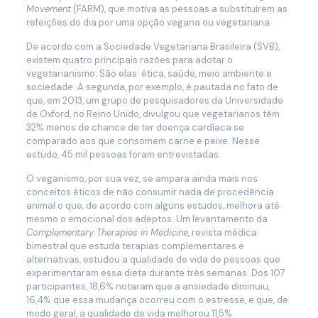
Movement
(FARM), que motiva as pessoas a substituírem as
refeições do dia por uma opção vegana ou vegetariana.
De acordo com a Sociedade Vegetariana Brasileira (SVB),
existem quatro principais razões para adotar o
vegetarianismo. São elas: ética, saúde, meio ambiente e
sociedade. A segunda, por exemplo, é pautada no fato de
que, em 2013, um grupo de pesquisadores da Universidade
de Oxford, no Reino Unido, divulgou que vegetarianos têm
32% menos de chance de ter doença cardíaca se
comparado aos que consomem carne e peixe. Nesse
estudo, 45 mil pessoas foram entrevistadas.
O veganismo, por sua vez, se ampara ainda mais nos
conceitos éticos de não consumir nada de procedência
animal o que, de acordo com alguns estudos, melhora até
mesmo o emocional dos adeptos. Um levantamento da
Complementary Therapies in Medicine
, revista médica
bimestral que estuda terapias complementares e
alternativas, estudou a qualidade de vida de pessoas que
experimentaram essa dieta durante três semanas. Dos 107
participantes, 18,6% notaram que a ansiedade diminuiu,
16,4% que essa mudança ocorreu com o estresse, e que, de
modo geral, a qualidade de vida melhorou 11,5%