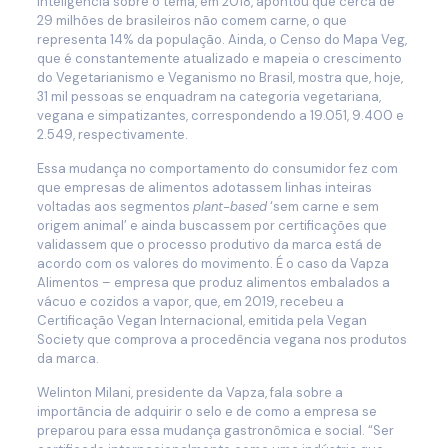
Inteligência sobre o tema, em 2018, apontou que cerca de
29 milhões de brasileiros não comem carne, o que
representa 14% da população. Ainda, o Censo do Mapa Veg,
que é constantemente atualizado e mapeia o crescimento
do Vegetarianismo e Veganismo no Brasil, mostra que, hoje,
31 mil pessoas se enquadram na categoria vegetariana,
vegana e simpatizantes, correspondendo a 19.051, 9.400 e
2.549, respectivamente.
Essa mudança no comportamento do consumidor fez com
que empresas de alimentos adotassem linhas inteiras
voltadas aos segmentos
plant-based
‘sem carne e sem
origem animal’ e ainda buscassem por certificações que
validassem que o processo produtivo da marca está de
acordo com os valores do movimento. É o caso da Vapza
Alimentos – empresa que produz alimentos embalados a
vácuo e cozidos a vapor, que, em 2019, recebeu a
Certificação Vegan Internacional, emitida pela Vegan
Society que comprova a procedência vegana nos produtos
da marca.
Welinton Milani, presidente da Vapza, fala sobre a
importância de adquirir o selo e de como a empresa se
preparou para essa mudança gastronômica e social. “Ser