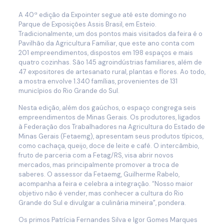
A 40ª edição da Expointer segue até este domingo no
Parque de Exposições Assis Brasil, em Esteio.
Tradicionalmente, um dos pontos mais visitados da feira é o
Pavilhão da Agricultura Familiar, que este ano conta com
201 empreendimentos, dispostos em 198 espaços e mais
quatro cozinhas. São 145 agroindústrias familiares, além de
47 expositores de artesanato rural, plantas e flores. Ao todo,
a mostra envolve 1.340 famílias, provenientes de 131
municípios do Rio Grande do Sul.
Nesta edição, além dos gaúchos, o espaço congrega seis
empreendimentos de Minas Gerais. Os produtores, ligados
à Federação dos Trabalhadores na Agricultura do Estado de
Minas Gerais (Fetaemg), apresentam seus produtos típicos,
como cachaça, queijo, doce de leite e café. O intercâmbio,
fruto de parceria com a Fetag/RS, visa abrir novos
mercados, mas principalmente promover a troca de
saberes. O assessor da Fetaemg, Guilherme Rabelo,
acompanha a feira e celebra a integração. “Nosso maior
objetivo não é vender, mas conhecer a cultura do Rio
Grande do Sul e divulgar a culinária mineira”, pondera.
Os primos Patrícia Fernandes Silva e Igor Gomes Marques