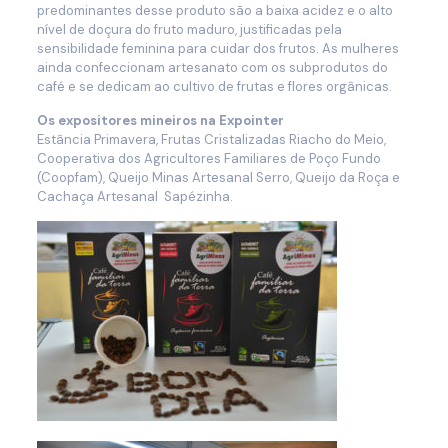
predominantes desse produto são a baixa acidez e o alto
nível de doçura do fruto maduro, justificadas pela
sensibilidade feminina para cuidar dos frutos. As mulheres
ainda confeccionam artesanato com os subprodutos do
café e se dedicam ao cultivo de frutas e flores orgânicas.
Os expositores mineiros na Expointer
Estância Primavera, Frutas Cristalizadas Riacho do Meio,
Cooperativa dos Agricultores Familiares de Poço Fundo
(Coopfam), Queijo Minas Artesanal Serro, Queijo da Roça e
Cachaça Artesanal Sapézinha.