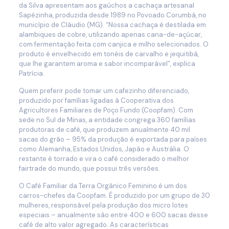
da Silva apresentam aos gaúchos a cachaça artesanal
Sapézinha, produzida desde 1989 no Povoado Corumbá, no
município de Cláudio (MG). “Nossa cachaça é destilada em
alambiques de cobre, utilizando apenas cana-de-açúcar,
com fermentação feita com canjica e milho selecionados. O
produto é envelhecido em tonéis de carvalho e jequitibá,
que lhe garantem aroma e sabor incomparável”, explica
Patrícia.
Quem preferir pode tomar um cafezinho diferenciado,
produzido por famílias ligadas à Cooperativa dos
Agricultores Familiares de Poço Fundo (Coopfam). Com
sede no Sul de Minas, a entidade congrega 360 famílias
produtoras de café, que produzem anualmente 40 mil
sacas do grão – 95% da produção é exportada para países
como Alemanha, Estados Unidos, Japão e Austrália. O
restante é torrado e vira o café considerado o melhor
fairtrade do mundo, que possui três versões.
O Café Familiar da Terra Orgânico Feminino é um dos
carros-chefes da Coopfam. É produzido por um grupo de 30
mulheres, responsável pela produção dos micro lotes
especiais – anualmente são entre 400 e 600 sacas desse
café de alto valor agregado. As características