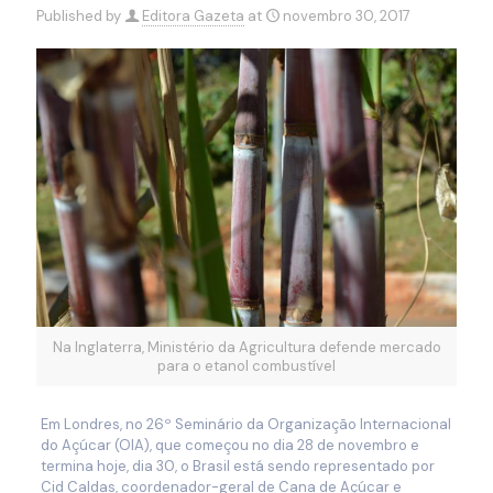
Published by
Editora Gazeta
at
novembro 30, 2017
Na Inglaterra, Ministério da Agricultura defende mercado
para o etanol combustível
Em Londres, no 26º Seminário da Organização Internacional
do Açúcar (OIA), que começou no dia 28 de novembro e
termina hoje, dia 30, o Brasil está sendo representado por
Cid Caldas, coordenador-geral de Cana de Açúcar e