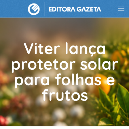
Viter lança
protetor solar
para folhas e
frutos