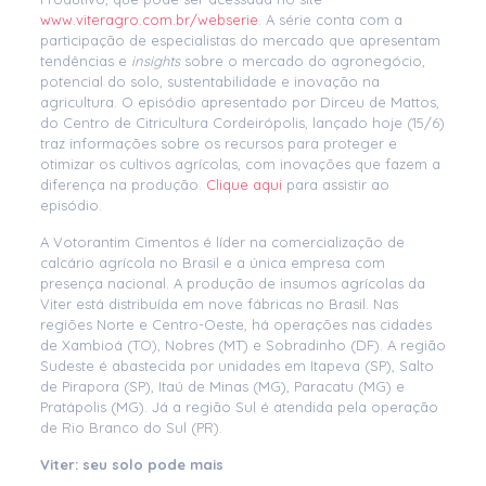
www.viteragro.com.br/webserie
. A série conta com a
participação de especialistas do mercado que apresentam
tendências e
insights
sobre o mercado do agronegócio,
potencial do solo, sustentabilidade e inovação na
agricultura. O episódio apresentado por Dirceu de Mattos,
do Centro de Citricultura Cordeirópolis, lançado hoje (15/6)
traz informações sobre os recursos para proteger e
otimizar os cultivos agrícolas, com inovações que fazem a
diferença na produção.
Clique aqui
para assistir ao
episódio.
A Votorantim Cimentos é líder na comercialização de
calcário agrícola no Brasil e a única empresa com
presença nacional. A produção de insumos agrícolas da
Viter está distribuída em nove fábricas no Brasil. Nas
regiões Norte e Centro-Oeste, há operações nas cidades
de Xambioá (TO), Nobres (MT) e Sobradinho (DF). A região
Sudeste é abastecida por unidades em Itapeva (SP), Salto
de Pirapora (SP), Itaú de Minas (MG), Paracatu (MG) e
Pratápolis (MG). Já a região Sul é atendida pela operação
de Rio Branco do Sul (PR).
Viter: seu solo pode mais