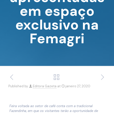
em espaço
exclusivo na
Femagri
Published by
Editora Gazeta
at
janeiro 27, 2020
Feira voltada ao setor de café conta com a tradicional
Fazendinha, em que os visitantes terão a oportunidade de